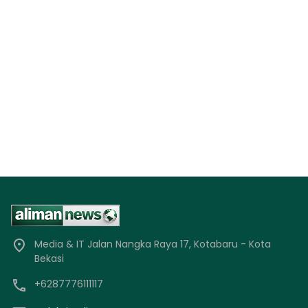
Media & IT Jalan Nangka Raya 17, Kotabaru - Kota
Bekasi
+6287776111117