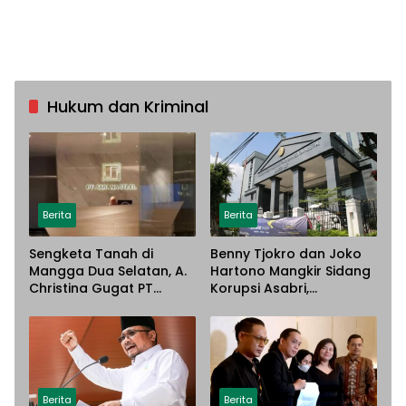
Hukum dan Kriminal
Berita
Berita
Sengketa Tanah di
Benny Tjokro dan Joko
Mangga Dua Selatan, A.
Hartono Mangkir Sidang
Christina Gugat PT
Korupsi Asabri,
Sarana Steel Atas
Terancam Dijemput
Dugaan Penyerobotan
Paksa
Lahan
Berita
Berita