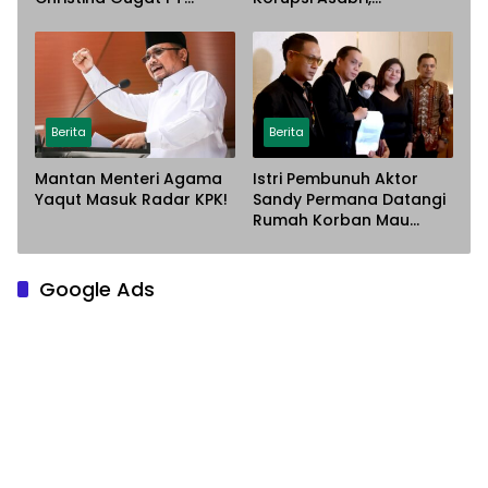
Sarana Steel Atas
Terancam Dijemput
Dugaan Penyerobotan
Paksa
Lahan
Berita
Berita
Mantan Menteri Agama
Istri Pembunuh Aktor
Yaqut Masuk Radar KPK!
Sandy Permana Datangi
Rumah Korban Mau
Meminta Maaf
Google Ads