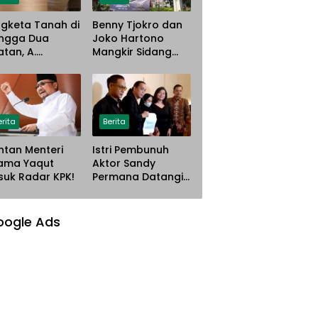
gketa Tanah di
Benny Tjokro dan
ngga Dua
Joko Hartono
atan, A.
Mangkir Sidang
istina Gugat PT
Korupsi Asabri,
ana Steel Atas
Terancam
gaan
Dijemput Paksa
nyerobotan
han
erita
Berita
tan Menteri
Istri Pembunuh
ama Yaqut
Aktor Sandy
uk Radar KPK!
Permana Datangi
Rumah Korban
Mau Meminta
Maaf
oogle Ads