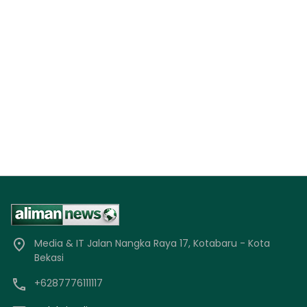
Media & IT Jalan Nangka Raya 17, Kotabaru - Kota
Bekasi
+6287776111117