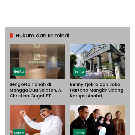
Hukum dan Kriminal
Berita
Berita
Sengketa Tanah di
Benny Tjokro dan Joko
Mangga Dua Selatan, A.
Hartono Mangkir Sidang
Christina Gugat PT
Korupsi Asabri,
Sarana Steel Atas
Terancam Dijemput
Dugaan Penyerobotan
Paksa
Lahan
Berita
Berita