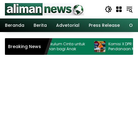
Langsung
ke
konten
Beranda
Berita
Advetorial
Press Release
Opi
enag Perkuat Kurikulum Cinta untuk
Komisi X DPR Hormati Pu
Breaking News
judkan Ruang Aman bagi Anak
Pendanaan MBG Dipisa
Ganggu Pendidikan