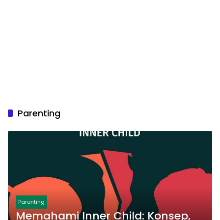
Parenting
Parenting
Memahami Inner Child: Konsep,