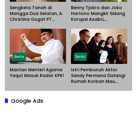
Sengketa Tanah di
Benny Tjokro dan Joko
Mangga Dua Selatan, A.
Hartono Mangkir Sidang
Christina Gugat PT
Korupsi Asabri,
Sarana Steel Atas
Terancam Dijemput
Dugaan Penyerobotan
Paksa
Lahan
Berita
Berita
Mantan Menteri Agama
Istri Pembunuh Aktor
Yaqut Masuk Radar KPK!
Sandy Permana Datangi
Rumah Korban Mau
Meminta Maaf
Google Ads