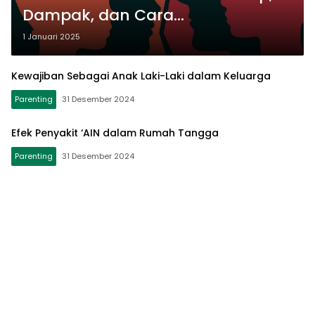
Dampak, dan Cara
Penyembuhannya
1 Januari 2025
Kewajiban Sebagai Anak Laki-Laki dalam Keluarga
Parenting
31 Desember 2024
Efek Penyakit ‘AIN dalam Rumah Tangga
Parenting
31 Desember 2024