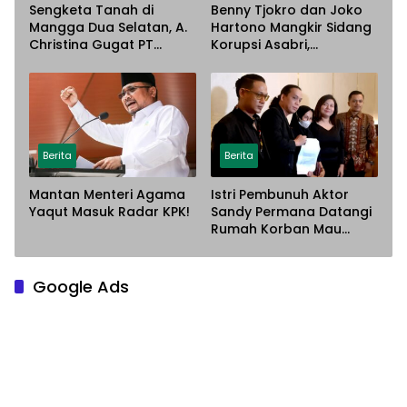
Sengketa Tanah di
Benny Tjokro dan Joko
Mangga Dua Selatan, A.
Hartono Mangkir Sidang
Christina Gugat PT
Korupsi Asabri,
Sarana Steel Atas
Terancam Dijemput
Dugaan Penyerobotan
Paksa
Lahan
Berita
Berita
Mantan Menteri Agama
Istri Pembunuh Aktor
Yaqut Masuk Radar KPK!
Sandy Permana Datangi
Rumah Korban Mau
Meminta Maaf
Google Ads