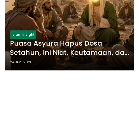
Islam Insight
Puasa Asyura Hapus Dosa
Setahun, Ini Niat, Keutamaan, dan
Perbedaan Jadwal
24 Juni 2026
Pelaksanaannya