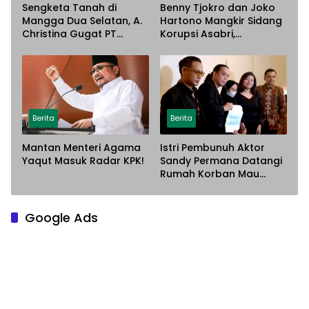
Sengketa Tanah di
Benny Tjokro dan Joko
Mangga Dua Selatan, A.
Hartono Mangkir Sidang
Christina Gugat PT
Korupsi Asabri,
Sarana Steel Atas
Terancam Dijemput
Dugaan Penyerobotan
Paksa
Lahan
Berita
Berita
Mantan Menteri Agama
Istri Pembunuh Aktor
Yaqut Masuk Radar KPK!
Sandy Permana Datangi
Rumah Korban Mau
Meminta Maaf
Google Ads