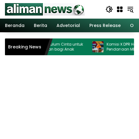
Langsung
ke
konten
Beranda
Berita
Advetorial
Press Release
Opi
ag Perkuat Kurikulum Cinta untuk
Komisi X DPR Hormati Putus
Breaking News
kan Ruang Aman bagi Anak
Pendanaan MBG Dipisahk
Ganggu Pendidikan