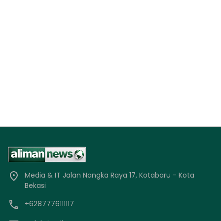
Media & IT Jalan Nangka Raya 17, Kotabaru - Kota
Bekasi
+6287776111117