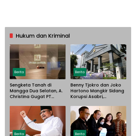
Hukum dan Kriminal
Berita
Berita
Sengketa Tanah di
Benny Tjokro dan Joko
Mangga Dua Selatan, A.
Hartono Mangkir Sidang
Christina Gugat PT
Korupsi Asabri,
Sarana Steel Atas
Terancam Dijemput
Dugaan Penyerobotan
Paksa
Lahan
Berita
Berita