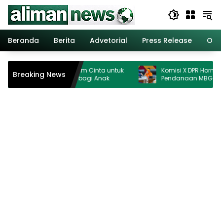
Langsung
ke
konten
Beranda
Berita
Advetorial
Press Release
Opi
g Perkuat Kurikulum Cinta untuk
Komisi X DPR Hormati Putusa
Breaking News
kan Ruang Aman bagi Anak
Pendanaan MBG Dipisahka
Ganggu Pendidikan