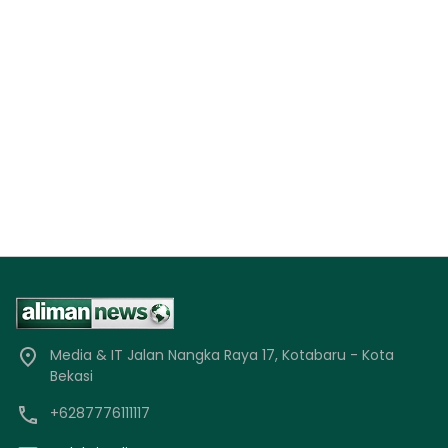
Media & IT Jalan Nangka Raya 17, Kotabaru - Kota
Bekasi
+6287776111117