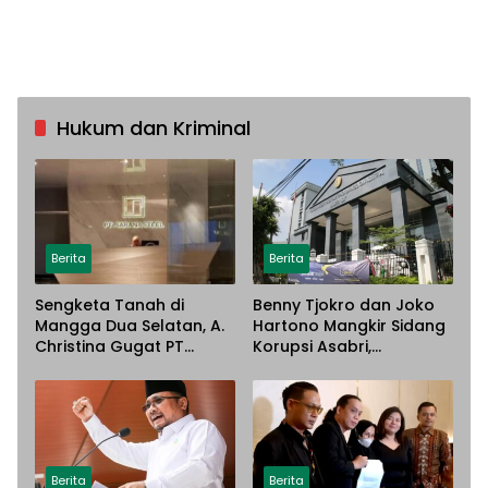
Hukum dan Kriminal
Berita
Berita
Sengketa Tanah di
Benny Tjokro dan Joko
Mangga Dua Selatan, A.
Hartono Mangkir Sidang
Christina Gugat PT
Korupsi Asabri,
Sarana Steel Atas
Terancam Dijemput
Dugaan Penyerobotan
Paksa
Lahan
Berita
Berita