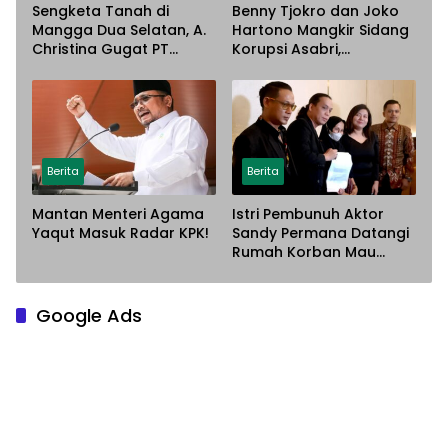
Sengketa Tanah di
Benny Tjokro dan Joko
Mangga Dua Selatan, A.
Hartono Mangkir Sidang
Christina Gugat PT
Korupsi Asabri,
Sarana Steel Atas
Terancam Dijemput
Dugaan Penyerobotan
Paksa
Lahan
Berita
Berita
Mantan Menteri Agama
Istri Pembunuh Aktor
Yaqut Masuk Radar KPK!
Sandy Permana Datangi
Rumah Korban Mau
Meminta Maaf
Google Ads