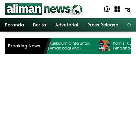
Langsung
ke
konten
Beranda
Berita
Advetorial
Press Release
Opi
Kemenag Perkuat Kurikulum Cinta untuk
Komisi X DPR Hormat
Breaking News
Wujudkan Ruang Aman bagi Anak
Pendanaan MBG Di
Ganggu Pendidika