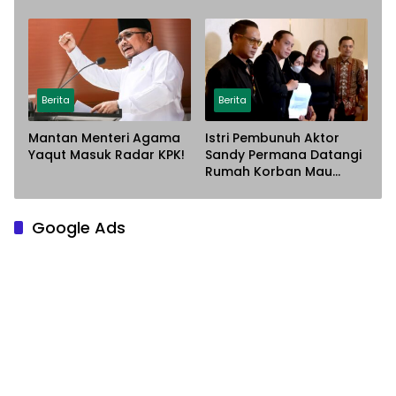
Sarana Steel Atas
Terancam Dijemput
Dugaan Penyerobotan
Paksa
Lahan
Berita
Berita
Mantan Menteri Agama
Istri Pembunuh Aktor
Yaqut Masuk Radar KPK!
Sandy Permana Datangi
Rumah Korban Mau
Meminta Maaf
Google Ads