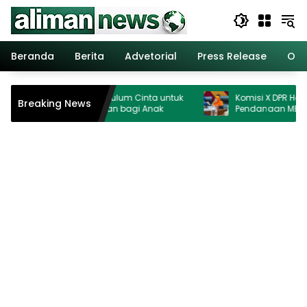
Langsung
ke
konten
Beranda
Berita
Advetorial
Press Release
Opi
nag Perkuat Kurikulum Cinta untuk
Komisi X DPR Hormati Put
Breaking News
udkan Ruang Aman bagi Anak
Pendanaan MBG Dipisah
Ganggu Pendidikan