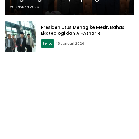
Tujuan Ibadah
20 Januari 2026
Presiden Utus Menag ke Mesir, Bahas
Ekoteologi dan Al-Azhar RI
Berita
18 Januari 2026