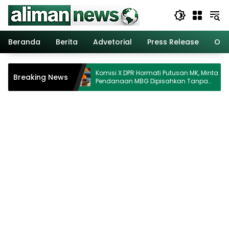
Langsung
ke
konten
Beranda
Berita
Advetorial
Press Release
Opi
ta untuk
Komisi X DPR Hormati Putusan MK, Minta
Breaking News
Anak
Pendanaan MBG Dipisahkan Tanpa
Ganggu Pendidikan