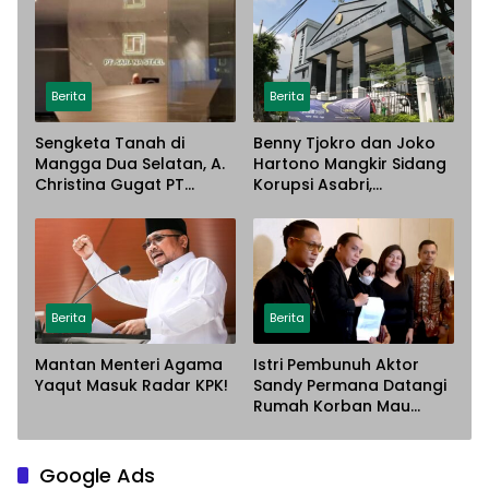
Berita
Berita
Sengketa Tanah di
Benny Tjokro dan Joko
Mangga Dua Selatan, A.
Hartono Mangkir Sidang
Christina Gugat PT
Korupsi Asabri,
Sarana Steel Atas
Terancam Dijemput
Dugaan Penyerobotan
Paksa
Lahan
Berita
Berita
Mantan Menteri Agama
Istri Pembunuh Aktor
Yaqut Masuk Radar KPK!
Sandy Permana Datangi
Rumah Korban Mau
Meminta Maaf
Google Ads