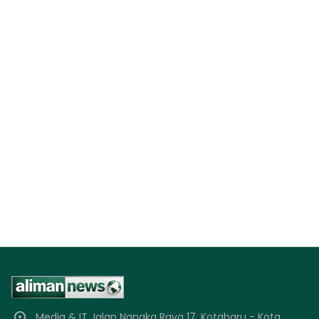
Media & IT Jalan Nangka Raya 17, Kotabaru - Kota