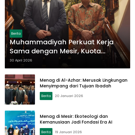
Berita
Muhammadiyah Perkuat Kerja
Sama dengan Mesir, Kuota
Beasiswa Al-Azhar Berpotensi
30 April 2026
Ditambah
Menag di Al-Azhar: Merusak Lingkungan
Menyimpang dari Tujuan Ibadah
Berita
20 Januari 2026
Menag di Mesir: Ekoteologi dan
Kemanusiaan Jadi Fondasi Era AI
Berita
19 Januari 2026