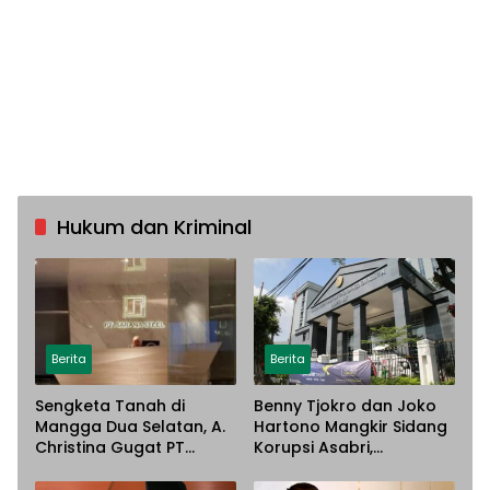
Hukum dan Kriminal
Berita
Berita
Sengketa Tanah di
Benny Tjokro dan Joko
Mangga Dua Selatan, A.
Hartono Mangkir Sidang
Christina Gugat PT
Korupsi Asabri,
Sarana Steel Atas
Terancam Dijemput
Dugaan Penyerobotan
Paksa