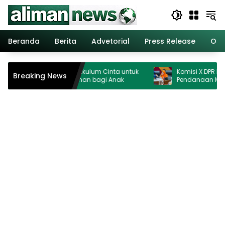
Langsung
ke
konten
Beranda
Berita
Advetorial
Press Release
Opi
ag Perkuat Kurikulum Cinta untuk
Komisi X DPR Hormati Putu
Breaking News
dkan Ruang Aman bagi Anak
Pendanaan MBG Dipisahk
Ganggu Pendidikan