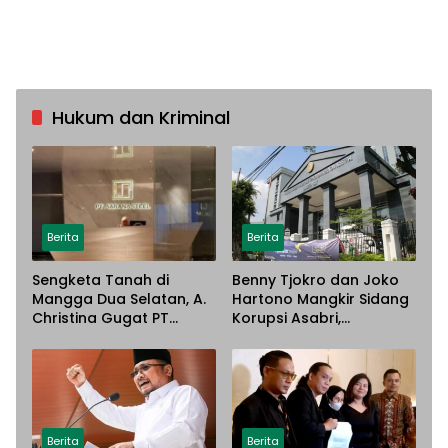
Hukum dan Kriminal
Berita
Berita
Sengketa Tanah di
Benny Tjokro dan Joko
Mangga Dua Selatan, A.
Hartono Mangkir Sidang
Christina Gugat PT
Korupsi Asabri,
Sarana Steel Atas
Terancam Dijemput
Dugaan Penyerobotan
Paksa
Lahan
Berita
Berita