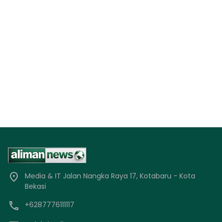
Media & IT Jalan Nangka Raya 17, Kotabaru - Kota
Bekasi
+6287776111117