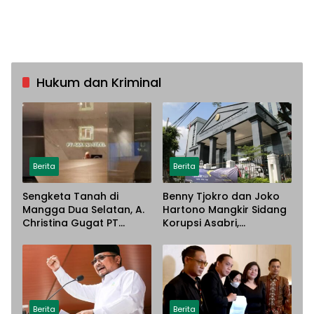
Hukum dan Kriminal
Berita
Berita
Sengketa Tanah di
Benny Tjokro dan Joko
Mangga Dua Selatan, A.
Hartono Mangkir Sidang
Christina Gugat PT
Korupsi Asabri,
Sarana Steel Atas
Terancam Dijemput
Dugaan Penyerobotan
Paksa
Lahan
Berita
Berita