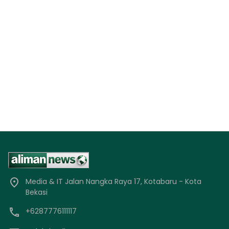
Media & IT Jalan Nangka Raya 17, Kotabaru - Kota
Bekasi
+6287776111117