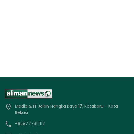
Media & IT Jalan Nangka Raya 17, Kotabaru - Kota
Bekasi
+6287776111117