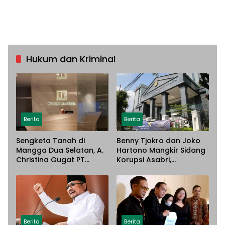
Hukum dan Kriminal
Berita
Berita
Sengketa Tanah di
Benny Tjokro dan Joko
Mangga Dua Selatan, A.
Hartono Mangkir Sidang
Christina Gugat PT
Korupsi Asabri,
Sarana Steel Atas
Terancam Dijemput
Dugaan Penyerobotan
Paksa
Lahan
Berita
Berita