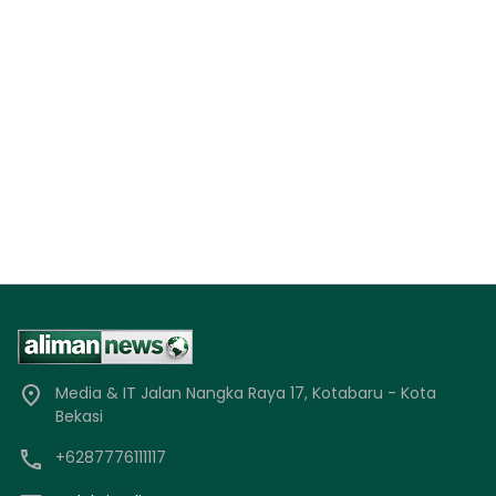
Media & IT Jalan Nangka Raya 17, Kotabaru - Kota
Bekasi
+6287776111117