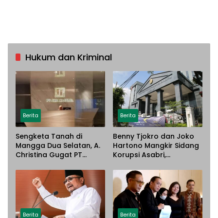
Hukum dan Kriminal
Berita
Berita
Sengketa Tanah di
Benny Tjokro dan Joko
Mangga Dua Selatan, A.
Hartono Mangkir Sidang
Christina Gugat PT
Korupsi Asabri,
Sarana Steel Atas
Terancam Dijemput
Dugaan Penyerobotan
Paksa
Lahan
Berita
Berita