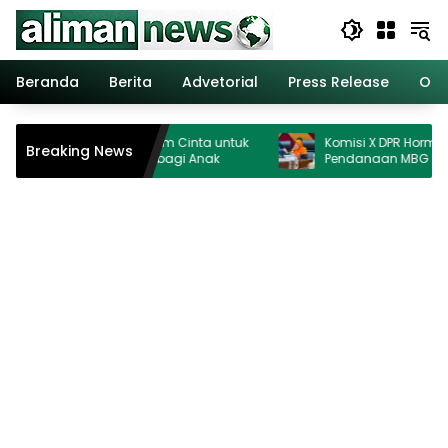
Langsung
ke
konten
Beranda
Berita
Advetorial
Press Release
Opi
erkuat Kurikulum Cinta untuk
Komisi X DPR Hormati Putusan 
Breaking News
 Ruang Aman bagi Anak
Pendanaan MBG Dipisahkan 
Ganggu Pendidikan