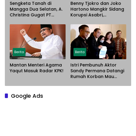
Sengketa Tanah di
Benny Tjokro dan Joko
Mangga Dua Selatan, A.
Hartono Mangkir Sidang
Christina Gugat PT
Korupsi Asabri,
Sarana Steel Atas
Terancam Dijemput
Dugaan Penyerobotan
Paksa
Lahan
Berita
Berita
Mantan Menteri Agama
Istri Pembunuh Aktor
Yaqut Masuk Radar KPK!
Sandy Permana Datangi
Rumah Korban Mau
Meminta Maaf
Google Ads