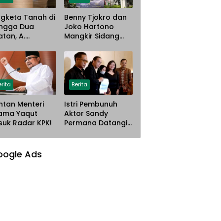
gketa Tanah di
Benny Tjokro dan
ngga Dua
Joko Hartono
atan, A.
Mangkir Sidang
istina Gugat PT
Korupsi Asabri,
ana Steel Atas
Terancam
gaan
Dijemput Paksa
nyerobotan
han
erita
Berita
tan Menteri
Istri Pembunuh
ama Yaqut
Aktor Sandy
uk Radar KPK!
Permana Datangi
Rumah Korban
Mau Meminta
Maaf
oogle Ads