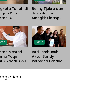
gketa Tanah di
Benny Tjokro dan
ngga Dua
Joko Hartono
atan, A.
Mangkir Sidang
istina Gugat PT
Korupsi Asabri,
ana Steel Atas
Terancam
gaan
Dijemput Paksa
nyerobotan
han
erita
Berita
tan Menteri
Istri Pembunuh
ama Yaqut
Aktor Sandy
uk Radar KPK!
Permana Datangi
Rumah Korban
Mau Meminta
Maaf
oogle Ads