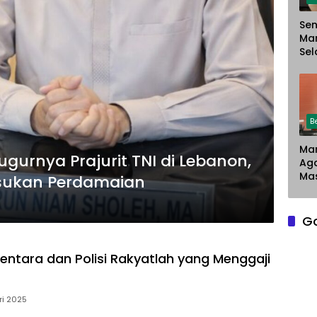
Sen
Ma
Sel
Chr
Sar
Du
Pe
La
B
Man
urnya Prajurit TNI di Lebanon,
Ag
Mas
asukan Perdamaian
G
entara dan Polisi Rakyatlah yang Menggaji
ri 2025