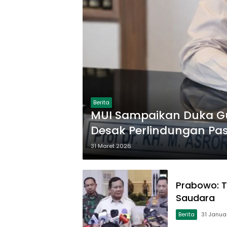
Berita
MUI Sampaikan Duka Gug
Desak Perlindungan P
31 Maret 2026
Prabowo: T
Saudara
Berita
31 Janua