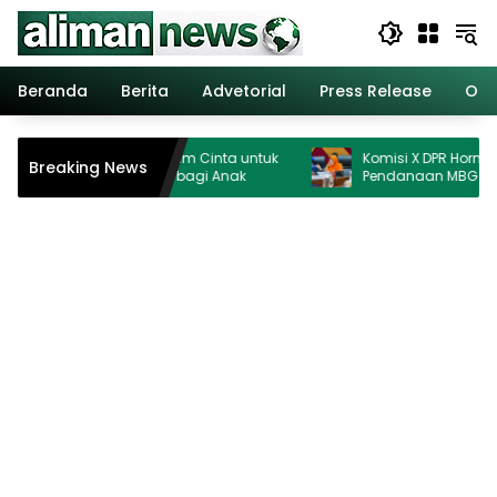
Langsung
ke
konten
Beranda
Berita
Advetorial
Press Release
Opi
 Perkuat Kurikulum Cinta untuk
Komisi X DPR Hormati Putusan
Breaking News
an Ruang Aman bagi Anak
Pendanaan MBG Dipisahkan
Ganggu Pendidikan