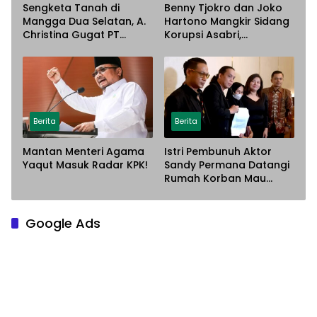
Sengketa Tanah di
Benny Tjokro dan Joko
Mangga Dua Selatan, A.
Hartono Mangkir Sidang
Christina Gugat PT
Korupsi Asabri,
Sarana Steel Atas
Terancam Dijemput
Dugaan Penyerobotan
Paksa
Lahan
Berita
Berita
Mantan Menteri Agama
Istri Pembunuh Aktor
Yaqut Masuk Radar KPK!
Sandy Permana Datangi
Rumah Korban Mau
Meminta Maaf
Google Ads