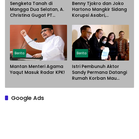
Sengketa Tanah di
Benny Tjokro dan Joko
Mangga Dua Selatan, A.
Hartono Mangkir Sidang
Christina Gugat PT
Korupsi Asabri,
Sarana Steel Atas
Terancam Dijemput
Dugaan Penyerobotan
Paksa
Lahan
Berita
Berita
Mantan Menteri Agama
Istri Pembunuh Aktor
Yaqut Masuk Radar KPK!
Sandy Permana Datangi
Rumah Korban Mau
Meminta Maaf
Google Ads