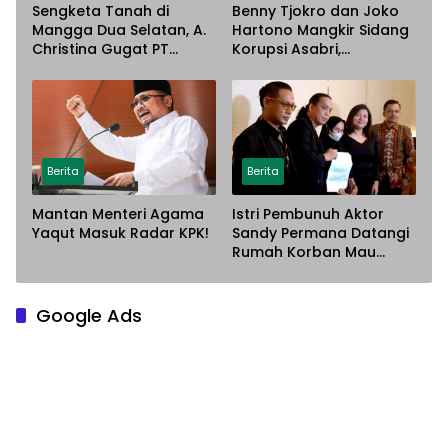
Sengketa Tanah di
Benny Tjokro dan Joko
Mangga Dua Selatan, A.
Hartono Mangkir Sidang
Christina Gugat PT
Korupsi Asabri,
Sarana Steel Atas
Terancam Dijemput
Dugaan Penyerobotan
Paksa
Lahan
Berita
Berita
Mantan Menteri Agama
Istri Pembunuh Aktor
Yaqut Masuk Radar KPK!
Sandy Permana Datangi
Rumah Korban Mau
Meminta Maaf
Google Ads