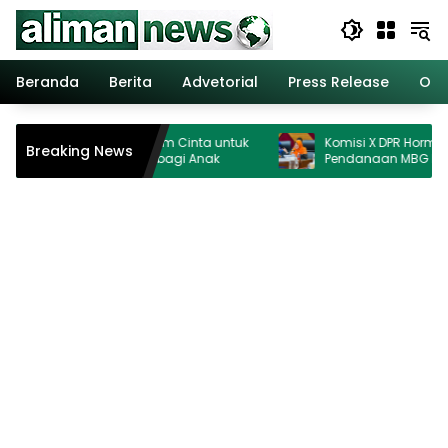
Langsung
ke
konten
Beranda
Berita
Advetorial
Press Release
Opi
Perkuat Kurikulum Cinta untuk
Komisi X DPR Hormati Putusan
Breaking News
n Ruang Aman bagi Anak
Pendanaan MBG Dipisahkan
Ganggu Pendidikan