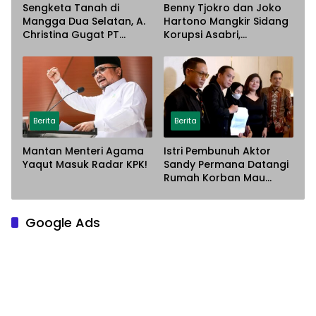
Sengketa Tanah di
Benny Tjokro dan Joko
Mangga Dua Selatan, A.
Hartono Mangkir Sidang
Christina Gugat PT
Korupsi Asabri,
Sarana Steel Atas
Terancam Dijemput
Dugaan Penyerobotan
Paksa
Lahan
Berita
Berita
Mantan Menteri Agama
Istri Pembunuh Aktor
Yaqut Masuk Radar KPK!
Sandy Permana Datangi
Rumah Korban Mau
Meminta Maaf
Google Ads