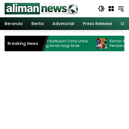
Langsung
ke
konten
Beranda
Berita
Advetorial
Press Release
Opi
Kemenag Perkuat Kurikulum Cinta untuk
Komisi X DPR Horm
Breaking News
Wujudkan Ruang Aman bagi Anak
Pendanaan MBG 
Ganggu Pendidi