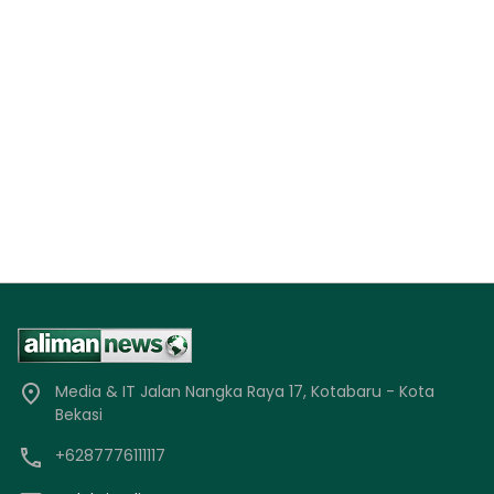
Media & IT Jalan Nangka Raya 17, Kotabaru - Kota
Bekasi
+6287776111117