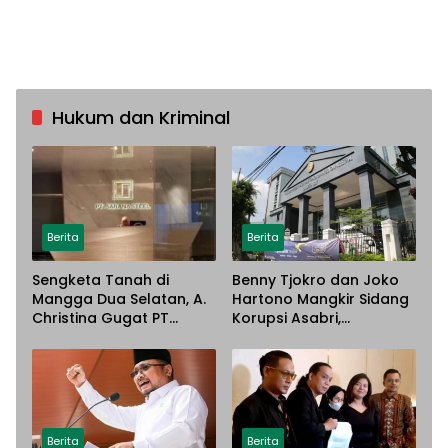
Hukum dan Kriminal
Berita
Berita
Sengketa Tanah di
Benny Tjokro dan Joko
Mangga Dua Selatan, A.
Hartono Mangkir Sidang
Christina Gugat PT
Korupsi Asabri,
Sarana Steel Atas
Terancam Dijemput
Dugaan Penyerobotan
Paksa
Lahan
Berita
Berita