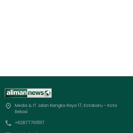
Media & IT Jalan Nangka Raya 17, Kotabaru - Kota
Bekasi
+6287776111117