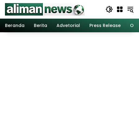
Langsung
ke
konten
Beranda
Berita
Advetorial
Press Release
Opi