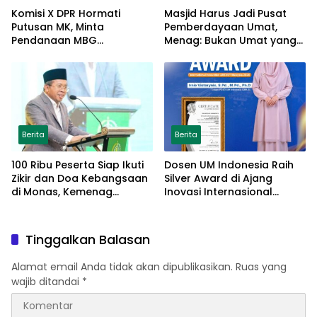
Komisi X DPR Hormati
Masjid Harus Jadi Pusat
Putusan MK, Minta
Pemberdayaan Umat,
Pendanaan MBG
Menag: Bukan Umat yang
Dipisahkan Tanpa Ganggu
Memberdayakan Masjid
Pendidikan
Berita
Berita
100 Ribu Peserta Siap Ikuti
Dosen UM Indonesia Raih
Zikir dan Doa Kebangsaan
Silver Award di Ajang
di Monas, Kemenag
Inovasi Internasional
Matangkan Persiapan
Malaysia Lewat Model
Parenting Berbasis Islamic
Tarbiyah
Tinggalkan Balasan
Alamat email Anda tidak akan dipublikasikan.
Ruas yang
wajib ditandai
*