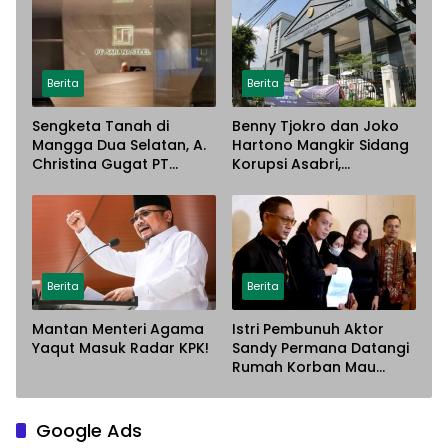
Berita
Berita
Sengketa Tanah di
Benny Tjokro dan Joko
Mangga Dua Selatan, A.
Hartono Mangkir Sidang
Christina Gugat PT
Korupsi Asabri,
Sarana Steel Atas
Terancam Dijemput
Dugaan Penyerobotan
Paksa
Lahan
Berita
Berita
Mantan Menteri Agama
Istri Pembunuh Aktor
Yaqut Masuk Radar KPK!
Sandy Permana Datangi
Rumah Korban Mau
Meminta Maaf
Google Ads