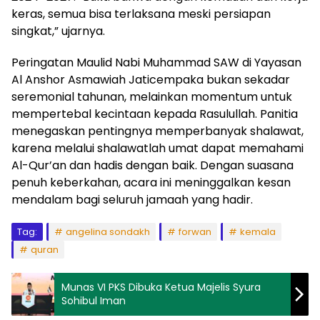
keras, semua bisa terlaksana meski persiapan
singkat,” ujarnya.
Peringatan Maulid Nabi Muhammad SAW di Yayasan
Al Anshor Asmawiah Jaticempaka bukan sekadar
seremonial tahunan, melainkan momentum untuk
mempertebal kecintaan kepada Rasulullah. Panitia
menegaskan pentingnya memperbanyak shalawat,
karena melalui shalawatlah umat dapat memahami
Al-Qur’an dan hadis dengan baik. Dengan suasana
penuh keberkahan, acara ini meninggalkan kesan
mendalam bagi seluruh jamaah yang hadir.
Tag:
angelina sondakh
forwan
kemala
quran
Munas VI PKS Dibuka Ketua Majelis Syura
Sohibul Iman