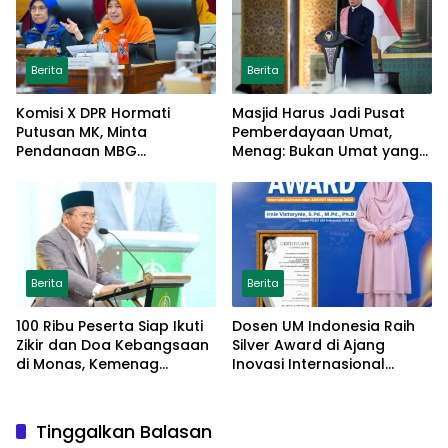
Berita
Berita
Komisi X DPR Hormati
Masjid Harus Jadi Pusat
Putusan MK, Minta
Pemberdayaan Umat,
Pendanaan MBG
Menag: Bukan Umat yang
Dipisahkan Tanpa Ganggu
Memberdayakan Masjid
Pendidikan
Berita
Berita
100 Ribu Peserta Siap Ikuti
Dosen UM Indonesia Raih
Zikir dan Doa Kebangsaan
Silver Award di Ajang
di Monas, Kemenag
Inovasi Internasional
Matangkan Persiapan
Malaysia Lewat Model
Parenting Berbasis Islamic
Tarbiyah
Tinggalkan Balasan