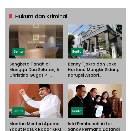
Hukum dan Kriminal
Berita
Berita
Sengketa Tanah di
Benny Tjokro dan Joko
Mangga Dua Selatan, A.
Hartono Mangkir Sidang
Christina Gugat PT
Korupsi Asabri,
Sarana Steel Atas
Terancam Dijemput
Dugaan Penyerobotan
Paksa
Lahan
Berita
Berita
Mantan Menteri Agama
Istri Pembunuh Aktor
Yaqut Masuk Radar KPK!
Sandy Permana Datangi