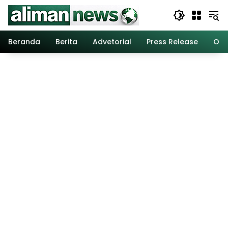
Langsung
ke
konten
Beranda
Berita
Advetorial
Press Release
Opi