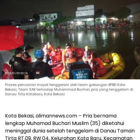
Proses pencarian mayat tenggelam oleh team gabungan BPBD Kota
Bekasi, Team SAR terhadap Muhammad Buchori, pria yang tenggelam di
Danau Tirta Kotabaru, Kota Bekasi
Kota Bekasi, alimannews.com – Pria bernama
lengkap Muhamad Buchari Muslim (35) diketahui
meninggal dunia setelah tenggelam di Danau Taman
Tirta RT.09, RW.04, Kelurahan Kota Baru, Kecamatan