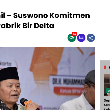
il – Suswono Komitmen
brik Bir Delta
1162
B
Sen
Ma
Sel