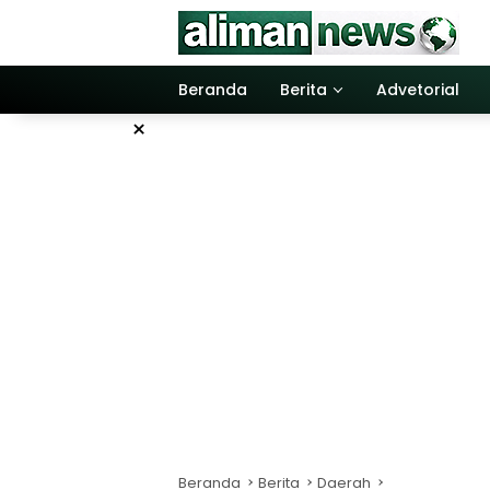
Langsung
ke
konten
Beranda
Berita
Advetorial
×
Beranda
Berita
Daerah