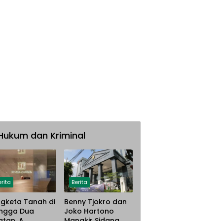
Hukum dan Kriminal
erita
Berita
gketa Tanah di
Benny Tjokro dan
ngga Dua
Joko Hartono
atan, A.
Mangkir Sidang