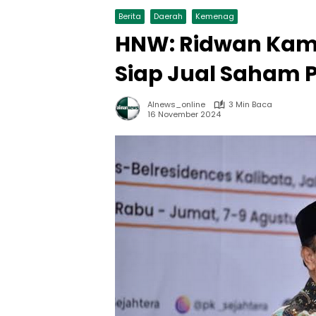
Berita
Daerah
Kemenag
HNW: Ridwan Kam
Siap Jual Saham Pa
Alnews_online
3 Min Baca
16 November 2024