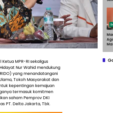
Chr
Sar
Du
Pe
La
B
Man
Ag
Mas
G
l Ketua MPR-RI sekaligus
I Hidayat Nur Wahid mendukung
(RIDO) yang menandatangani
 Ulama, Tokoh Masyarakat dan
 untuk kepentingan kemajuan
rganya termasuk komitmen
likan saham Pemprov DKI
s PT. Delta Jakarta, Tbk.