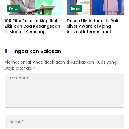
Berita
Berita
100 Ribu Peserta Siap Ikuti
Dosen UM Indonesia Raih
Zikir dan Doa Kebangsaan
Silver Award di Ajang
di Monas, Kemenag
Inovasi Internasional
Matangkan Persiapan
Malaysia Lewat Model
Parenting Berbasis Islamic
Tarbiyah
Tinggalkan Balasan
Alamat email Anda tidak akan dipublikasikan.
Ruas yang
wajib ditandai
*