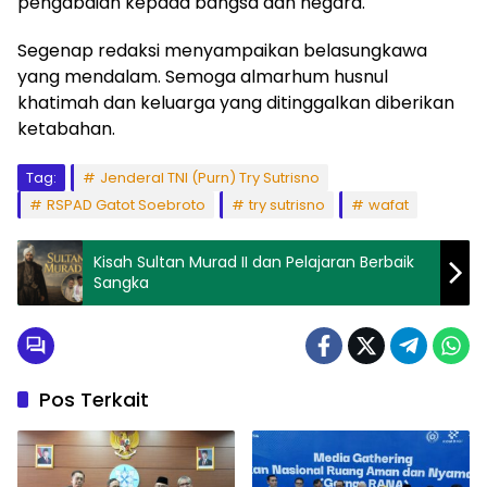
pengabdian kepada bangsa dan negara.
Segenap redaksi menyampaikan belasungkawa
yang mendalam. Semoga almarhum husnul
khatimah dan keluarga yang ditinggalkan diberikan
ketabahan.
Tag:
Jenderal TNI (Purn) Try Sutrisno
RSPAD Gatot Soebroto
try sutrisno
wafat
Kisah Sultan Murad II dan Pelajaran Berbaik
Sangka
Pos Terkait