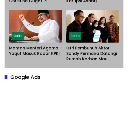
Christina Gugat PT
Korupsi Asabri,
Sarana Steel Atas
Terancam Dijemput
Dugaan Penyerobotan
Paksa
Lahan
Berita
Berita
Mantan Menteri Agama
Istri Pembunuh Aktor
Yaqut Masuk Radar KPK!
Sandy Permana Datangi
Rumah Korban Mau
Meminta Maaf
Google Ads