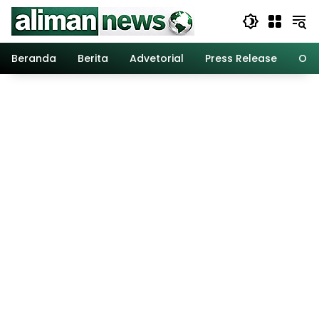
Langsung
ke
konten
Beranda
Berita
Advetorial
Press Release
Opi