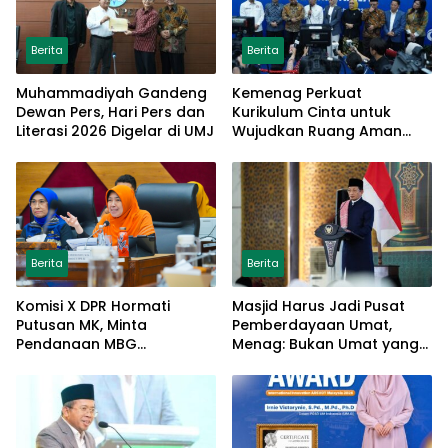
Berita
Berita
Muhammadiyah Gandeng
Kemenag Perkuat
Dewan Pers, Hari Pers dan
Kurikulum Cinta untuk
Literasi 2026 Digelar di UMJ
Wujudkan Ruang Aman
bagi Anak
Berita
Berita
Komisi X DPR Hormati
Masjid Harus Jadi Pusat
Putusan MK, Minta
Pemberdayaan Umat,
Pendanaan MBG
Menag: Bukan Umat yang
Dipisahkan Tanpa Ganggu
Memberdayakan Masjid
Pendidikan