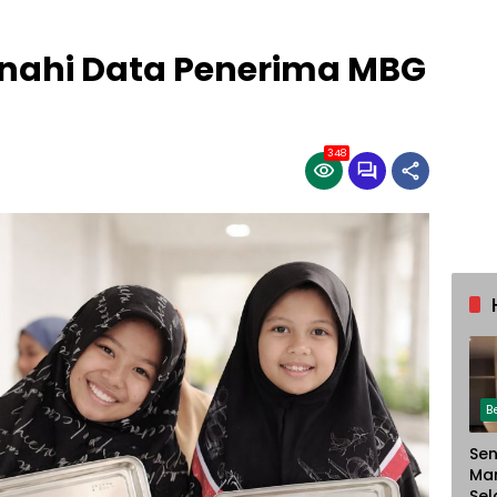
ahi Data Penerima MBG
348
B
Sen
Ma
Sel