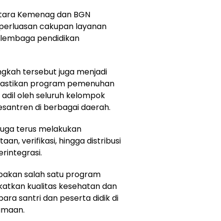
antara Kemenag dan BGN
erluasan cakupan layanan
i lembaga pendidikan
ngkah tersebut juga menjadi
mastikan program pemenuhan
 adil oleh seluruh kelompok
santren di berbagai daerah.
uga terus melakukan
an, verifikasi, hingga distribusi
erintegrasi.
pakan salah satu program
katkan kualitas kesehatan dan
ara santri dan peserta didik di
amaan.