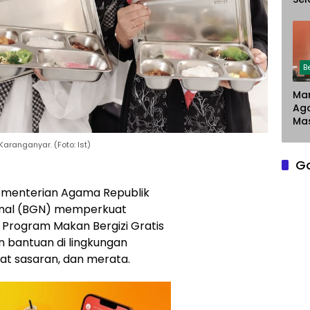
Chr
Sar
Du
Pe
La
B
Man
Ag
Mas
aranganyar. (Foto: Ist)
G
menterian Agama Republik
nal
(BGN) memperkuat
 Program Makan Bergizi Gratis
 bantuan di lingkungan
pat sasaran, dan merata.