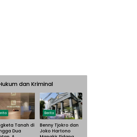
Hukum dan Kriminal
erita
Berita
gketa Tanah di
Benny Tjokro dan
ngga Dua
Joko Hartono
atan, A.
Mangkir Sidang