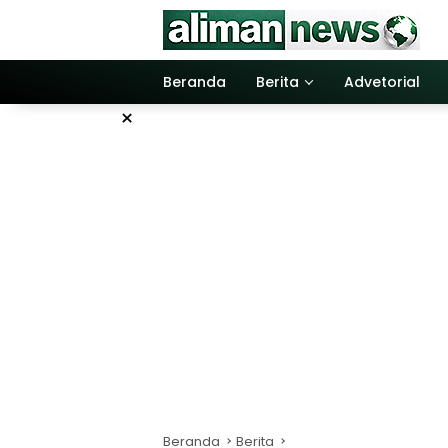
Langsung
ke
konten
Beranda
Berita
Advetorial
×
Beranda
Berita