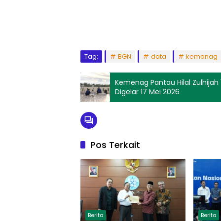
Tag:
BGN
data
kemanag
Kemenag Pantau Hilal Zulhijah 1
Digelar 17 Mei 2026
Pos Terkait
Berita
Berita