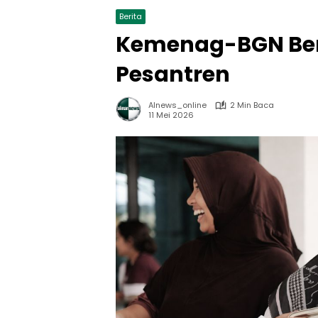
Berita
Kemenag-BGN Ben
Pesantren
Alnews_online
2 Min Baca
11 Mei 2026