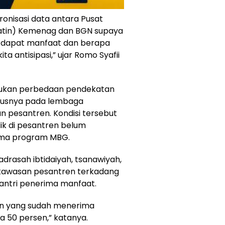
ronisasi data antara Pusat
datin) Kemenag dan BGN supaya
 dapat manfaat dan berapa
a antisipasi,” ujar Romo Syafii
emukan perbedaan pendekatan
susnya pada lembaga
n pesantren. Kondisi tersebut
k di pesantren belum
rima program MBG.
rasah ibtidaiyah, tsanawiyah,
kawasan pesantren terkadang
antri penerima manfaat.
ren yang sudah menerima
 50 persen,” katanya.