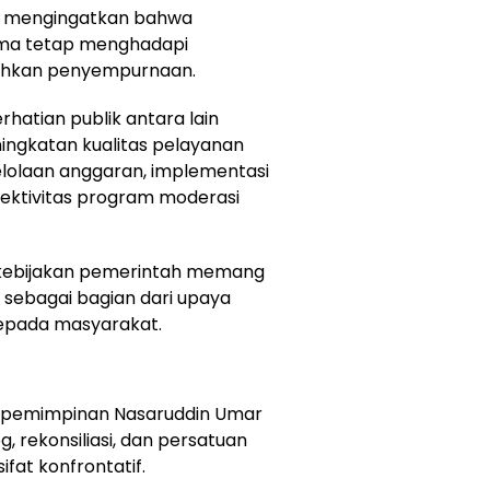
t mengingatkan bahwa
ma tetap menghadapi
uhkan penyempurnaan.
hatian publik antara lain
ningkatan kualitas pelayanan
elolaan anggaran, implementasi
fektivitas program moderasi
 kebijakan pemerintah memang
i sebagai bagian dari upaya
kepada masyarakat.
epemimpinan Nasaruddin Umar
, rekonsiliasi, dan persatuan
fat konfrontatif.