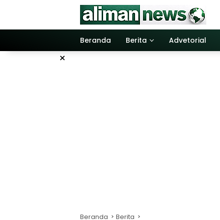
Langsung
ke
konten
Beranda
Berita
Advetorial
×
Beranda
Berita