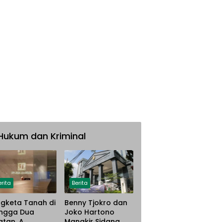
Hukum dan Kriminal
erita
Berita
gketa Tanah di
Benny Tjokro dan
ngga Dua
Joko Hartono
atan, A.
Mangkir Sidang