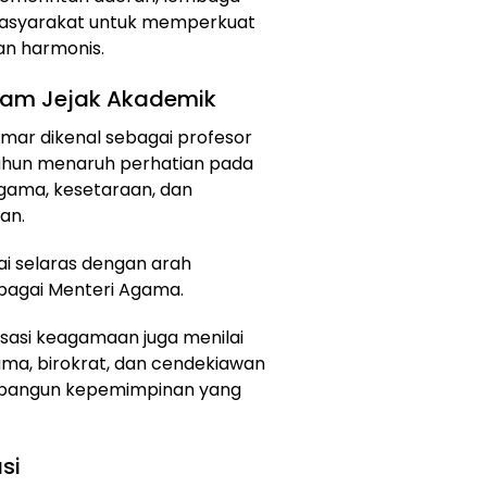
masyarakat untuk memperkuat
n harmonis.
ekam Jejak Akademik
Umar dikenal sebagai profesor
tahun menaruh perhatian pada
agama, kesetaraan, dan
an.
ai selaras dengan arah
ebagai Menteri Agama.
isasi keagamaan juga menilai
ma, birokrat, dan cendekiawan
mbangun kepemimpinan yang
si