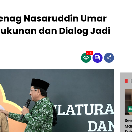
enag Nasaruddin Umar
Kerukunan dan Dialog Jadi
266
B
Sen
Ma
Sel