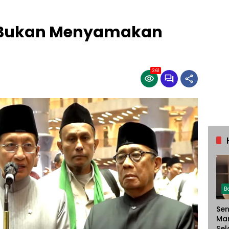
i Bukan Menyamakan
361
B
Sen
Ma
Sel