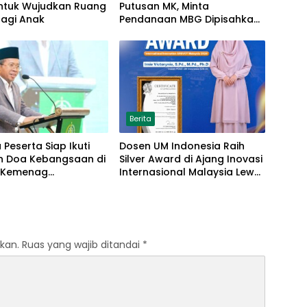
untuk Wujudkan Ruang
Putusan MK, Minta
agi Anak
Pendanaan MBG Dipisahkan
Tanpa Ganggu Pendidikan
Berita
 Peserta Siap Ikuti
Dosen UM Indonesia Raih
an Doa Kebangsaan di
Silver Award di Ajang Inovasi
 Kemenag
Internasional Malaysia Lewat
kan Persiapan
Model Parenting Berbasis
Islamic Tarbiyah
kan.
Ruas yang wajib ditandai
*