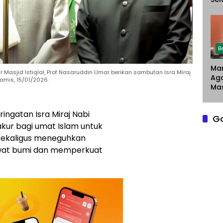
Chr
Sar
Du
Pe
La
B
Man
Masjid Istiqlal, Prof Nasaruddin Umar berikan sambutan Isra Miraj
Ag
amis, 15/01/2026.
Mas
ringatan Isra Miraj Nabi
G
ur bagi umat Islam untuk
sekaligus meneguhkan
awat bumi dan memperkuat