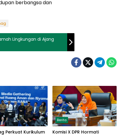
dupan berbangsa dan
nag
amah Lingkungan di Ajang
Berita
g Perkuat Kurikulum
Komisi X DPR Hormati