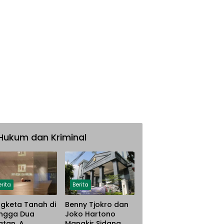
Hukum dan Kriminal
erita
Berita
gketa Tanah di
Benny Tjokro dan
ngga Dua
Joko Hartono
atan, A.
Mangkir Sidang