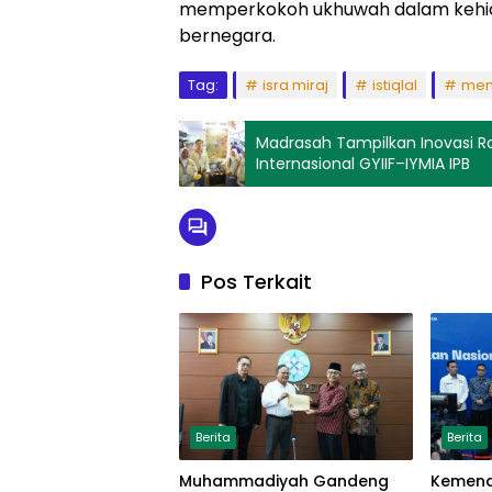
memperkokoh ukhuwah dalam kehi
bernegara.
Tag:
isra miraj
istiqlal
me
Madrasah Tampilkan Inovasi R
Internasional GYIIF–IYMIA IPB
Pos Terkait
Berita
Berita
Muhammadiyah Gandeng
Kemena