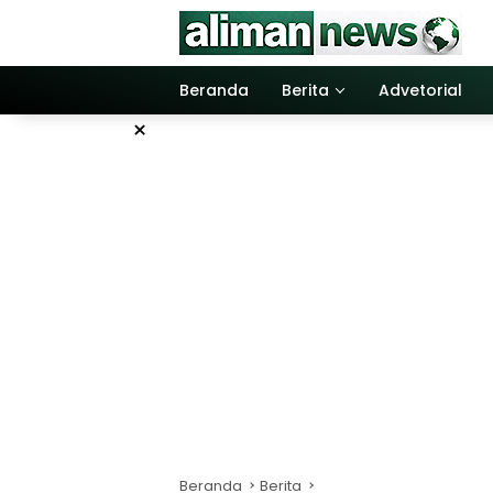
Langsung
ke
konten
Beranda
Berita
Advetorial
×
Beranda
Berita