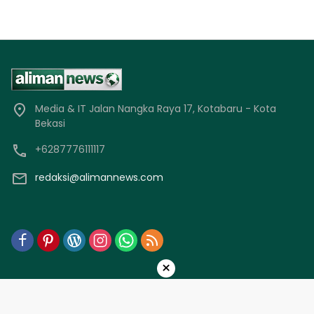
Media & IT Jalan Nangka Raya 17, Kotabaru - Kota
Bekasi
+6287776111117
redaksi@alimannews.com
×
Keredaksian
Indeks
Pedoman Media Siber
Kode Etik
Disclaimer
Kebijakan Privasi