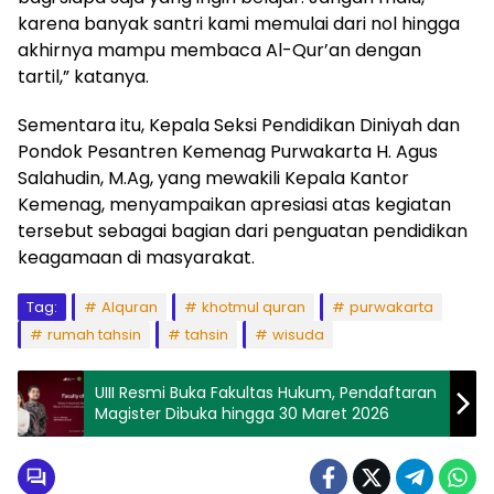
karena banyak santri kami memulai dari nol hingga
akhirnya mampu membaca Al-Qur’an dengan
tartil,” katanya.
Sementara itu, Kepala Seksi Pendidikan Diniyah dan
Pondok Pesantren Kemenag Purwakarta H. Agus
Salahudin, M.Ag, yang mewakili Kepala Kantor
Kemenag, menyampaikan apresiasi atas kegiatan
tersebut sebagai bagian dari penguatan pendidikan
keagamaan di masyarakat.
Tag:
Alquran
khotmul quran
purwakarta
rumah tahsin
tahsin
wisuda
UIII Resmi Buka Fakultas Hukum, Pendaftaran
Magister Dibuka hingga 30 Maret 2026