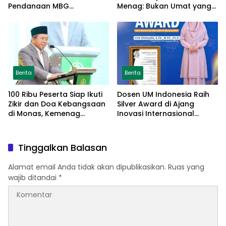
Pendanaan MBG
Menag: Bukan Umat yang
Dipisahkan Tanpa Ganggu
Memberdayakan Masjid
Pendidikan
Berita
Berita
100 Ribu Peserta Siap Ikuti
Dosen UM Indonesia Raih
Zikir dan Doa Kebangsaan
Silver Award di Ajang
di Monas, Kemenag
Inovasi Internasional
Matangkan Persiapan
Malaysia Lewat Model
Parenting Berbasis Islamic
Tarbiyah
Tinggalkan Balasan
Alamat email Anda tidak akan dipublikasikan.
Ruas yang
wajib ditandai
*