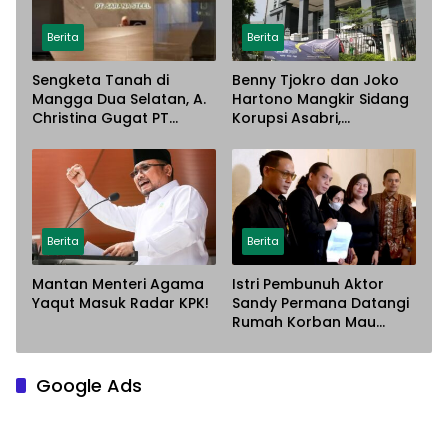
Berita
Berita
Sengketa Tanah di
Benny Tjokro dan Joko
Mangga Dua Selatan, A.
Hartono Mangkir Sidang
Christina Gugat PT
Korupsi Asabri,
Sarana Steel Atas
Terancam Dijemput
Dugaan Penyerobotan
Paksa
Lahan
Berita
Berita
Mantan Menteri Agama
Istri Pembunuh Aktor
Yaqut Masuk Radar KPK!
Sandy Permana Datangi
Rumah Korban Mau
Meminta Maaf
Google Ads