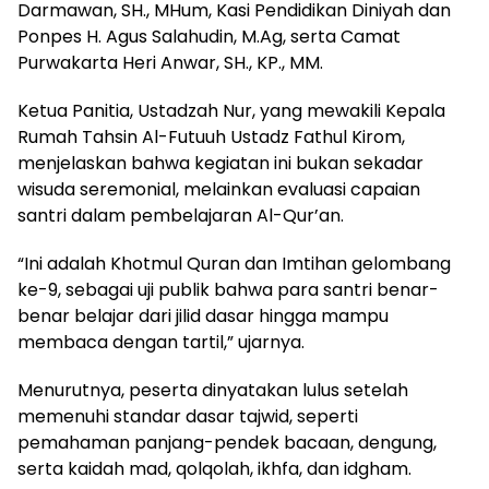
Darmawan, SH., MHum, Kasi Pendidikan Diniyah dan
Ponpes H. Agus Salahudin, M.Ag, serta Camat
Purwakarta Heri Anwar, SH., KP., MM.
Ketua Panitia, Ustadzah Nur, yang mewakili Kepala
Rumah Tahsin Al-Futuuh Ustadz Fathul Kirom,
menjelaskan bahwa kegiatan ini bukan sekadar
wisuda seremonial, melainkan evaluasi capaian
santri dalam pembelajaran Al-Qur’an.
“Ini adalah Khotmul Quran dan Imtihan gelombang
ke-9, sebagai uji publik bahwa para santri benar-
benar belajar dari jilid dasar hingga mampu
membaca dengan tartil,” ujarnya.
Menurutnya, peserta dinyatakan lulus setelah
memenuhi standar dasar tajwid, seperti
pemahaman panjang-pendek bacaan, dengung,
serta kaidah mad, qolqolah, ikhfa, dan idgham.