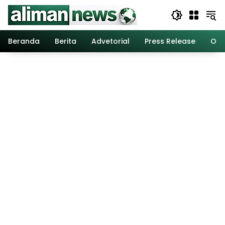
Langsung
ke
konten
Beranda
Berita
Advetorial
Press Release
Opi