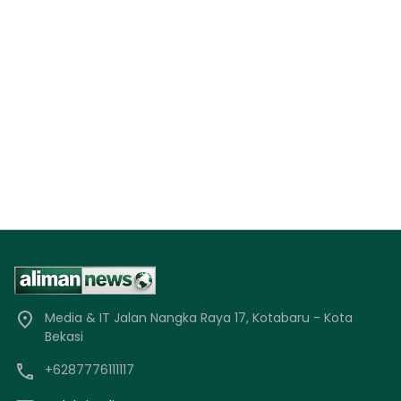
Media & IT Jalan Nangka Raya 17, Kotabaru - Kota
Bekasi
+6287776111117