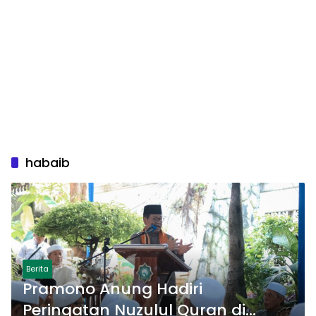
habaib
Berita
Pramono Anung Hadiri
Peringatan Nuzulul Quran di