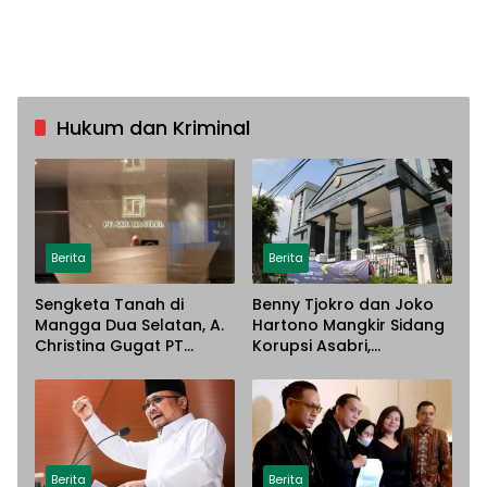
Hukum dan Kriminal
Berita
Berita
Sengketa Tanah di
Benny Tjokro dan Joko
Mangga Dua Selatan, A.
Hartono Mangkir Sidang
Christina Gugat PT
Korupsi Asabri,
Sarana Steel Atas
Terancam Dijemput
Dugaan Penyerobotan
Paksa
Lahan
Berita
Berita