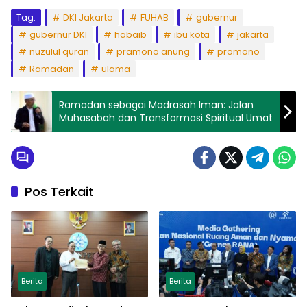
Tag:
DKI Jakarta
FUHAB
gubernur
gubernur DKI
habaib
ibu kota
jakarta
nuzulul quran
pramono anung
promono
Ramadan
ulama
Ramadan sebagai Madrasah Iman: Jalan
Muhasabah dan Transformasi Spiritual Umat
Pos Terkait
Berita
Berita