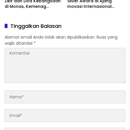
Zikir dan Doa Kebangsaan
Silver Award di Ajang
di Monas, Kemenag
Inovasi Internasional
Matangkan Persiapan
Malaysia Lewat Model
Parenting Berbasis Islamic
Tarbiyah
Tinggalkan Balasan
Alamat email Anda tidak akan dipublikasikan.
Ruas yang
wajib ditandai
*