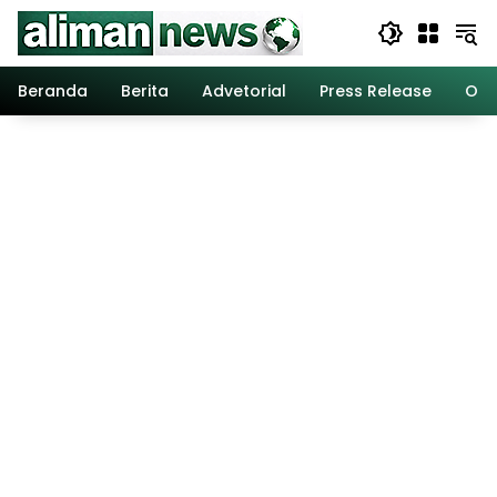
Langsung
ke
konten
Beranda
Berita
Advetorial
Press Release
Opi