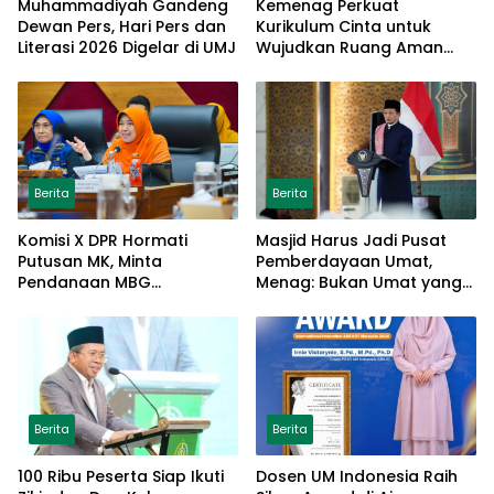
Muhammadiyah Gandeng
Kemenag Perkuat
Dewan Pers, Hari Pers dan
Kurikulum Cinta untuk
Literasi 2026 Digelar di UMJ
Wujudkan Ruang Aman
bagi Anak
Berita
Berita
Komisi X DPR Hormati
Masjid Harus Jadi Pusat
Putusan MK, Minta
Pemberdayaan Umat,
Pendanaan MBG
Menag: Bukan Umat yang
Dipisahkan Tanpa Ganggu
Memberdayakan Masjid
Pendidikan
Berita
Berita
100 Ribu Peserta Siap Ikuti
Dosen UM Indonesia Raih