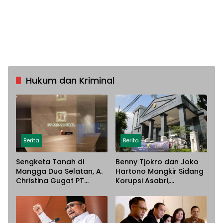
Hukum dan Kriminal
Berita
Berita
Sengketa Tanah di
Benny Tjokro dan Joko
Mangga Dua Selatan, A.
Hartono Mangkir Sidang
Christina Gugat PT
Korupsi Asabri,
Sarana Steel Atas
Terancam Dijemput
Dugaan Penyerobotan
Paksa
Lahan