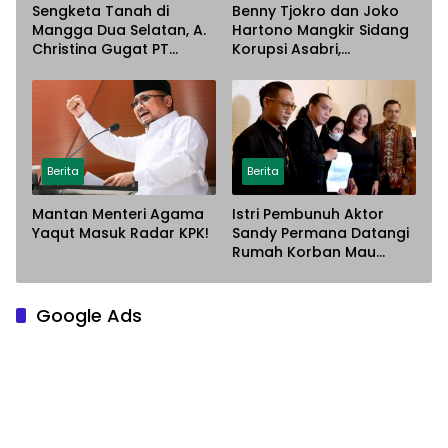
Sengketa Tanah di
Benny Tjokro dan Joko
Mangga Dua Selatan, A.
Hartono Mangkir Sidang
Christina Gugat PT
Korupsi Asabri,
Sarana Steel Atas
Terancam Dijemput
Dugaan Penyerobotan
Paksa
Lahan
Berita
Berita
Mantan Menteri Agama
Istri Pembunuh Aktor
Yaqut Masuk Radar KPK!
Sandy Permana Datangi
Rumah Korban Mau
Meminta Maaf
Google Ads