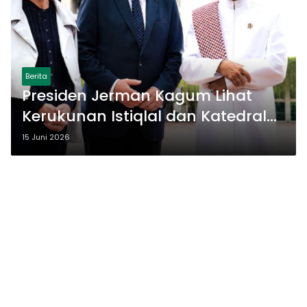
Berita
Presiden Jerman Kagum Lihat
Kerukunan Istiqlal dan Katedral
Jakarta
15 Juni 2026