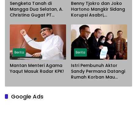
Sengketa Tanah di
Benny Tjokro dan Joko
Mangga Dua Selatan, A.
Hartono Mangkir Sidang
Christina Gugat PT
Korupsi Asabri,
Sarana Steel Atas
Terancam Dijemput
Dugaan Penyerobotan
Paksa
Lahan
Berita
Berita
Mantan Menteri Agama
Istri Pembunuh Aktor
Yaqut Masuk Radar KPK!
Sandy Permana Datangi
Rumah Korban Mau
Meminta Maaf
Google Ads