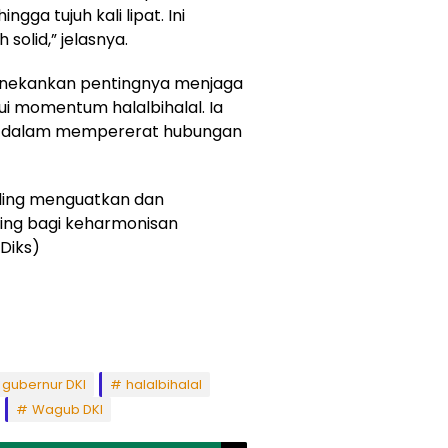
ga tujuh kali lipat. Ini
olid,” jelasnya.
menekankan pentingnya menjaga
lui momentum halalbihalal. Ia
an dalam mempererat hubungan
saling menguatkan dan
ing bagi keharmonisan
Diks)
gubernur DKI
halalbihalal
Wagub DKI