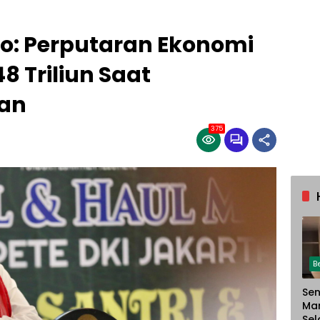
: Perputaran Ekonomi
8 Triliun Saat
an
375
B
Sen
Ma
Sel