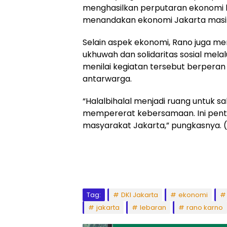
menghasilkan perputaran ekonomi hing
menandakan ekonomi Jakarta masih s
Selain aspek ekonomi, Rano juga 
ukhuwah dan solidaritas sosial mela
menilai kegiatan tersebut berper
antarwarga.
“Halalbihalal menjadi ruang untuk 
mempererat kebersamaan. Ini pent
masyarakat Jakarta,” pungkasnya. (
Tag:
DKI Jakarta
ekonomi
jakarta
lebaran
rano karno