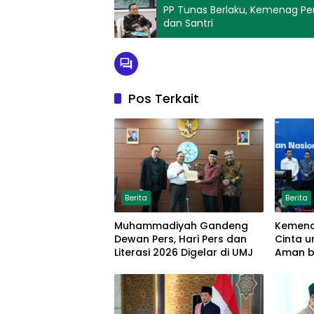
PP Tunas Berlaku, Kemenag Perk
dan Santri
Pos Terkait
Berita
Berita
Muhammadiyah Gandeng
Kemena
Dewan Pers, Hari Pers dan
Cinta 
Literasi 2026 Digelar di UMJ
Aman b