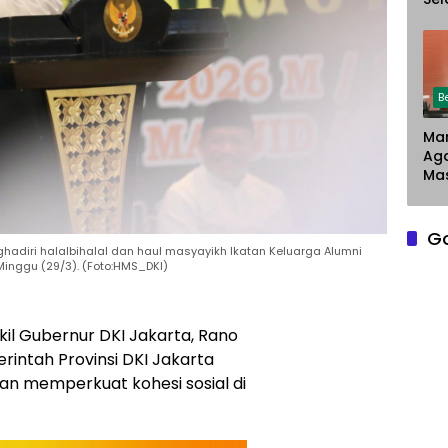
Chr
Sar
Du
Pe
La
B
Man
Ag
Mas
G
hadiri halalbihalal dan haul masyayikh Ikatan Keluarga Alumni
 Minggu (29/3). (Foto:HMS_DKI)
kil Gubernur DKI Jakarta,
Rano
intah Provinsi DKI Jakarta
an memperkuat kohesi sosial di