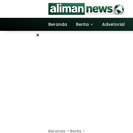
Langsung
ke
konten
Beranda
Berita
Advetorial
×
Beranda
Berita