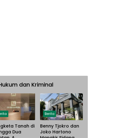
Hukum dan Kriminal
erita
Berita
gketa Tanah di
Benny Tjokro dan
ngga Dua
Joko Hartono
atan, A.
Mangkir Sidang