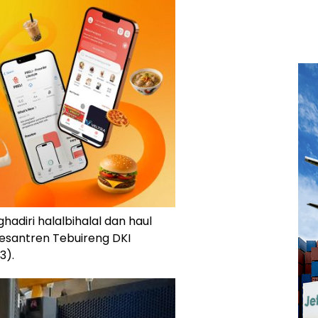
adiri halalbihalal dan haul
Pesantren Tebuireng
DKI
3).