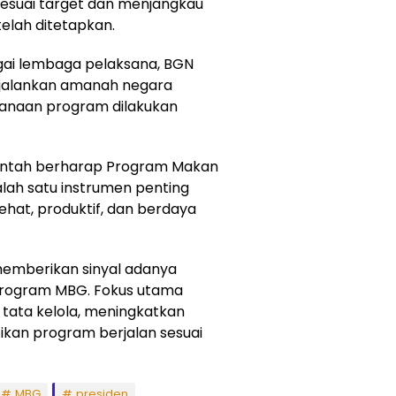
 sesuai target dan menjangkau
elah ditetapkan.
ai lembaga pelaksana, BGN
njalankan amanah negara
sanaan program dilakukan
intah berharap Program Makan
salah satu instrumen penting
at, produktif, dan berdaya
memberikan sinyal adanya
rogram MBG. Fokus utama
tata kelola, meningkatkan
ikan program berjalan sesuai
MBG
presiden