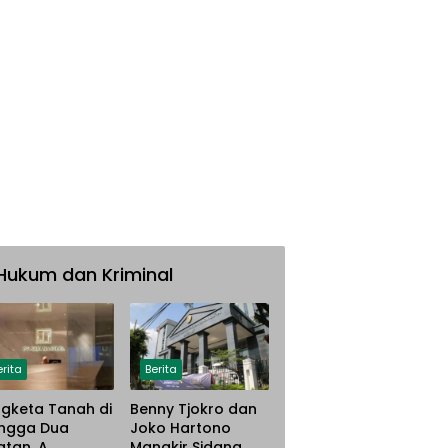
Hukum dan Kriminal
erita
Berita
gketa Tanah di
Benny Tjokro dan
ngga Dua
Joko Hartono
atan, A.
Mangkir Sidang