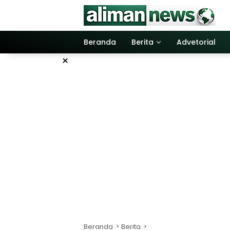
Langsung
ke
konten
Beranda
Berita
Advetorial
×
Beranda
Berita