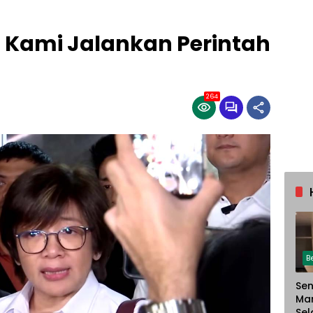
: Kami Jalankan Perintah
264
B
Sen
Ma
Sel