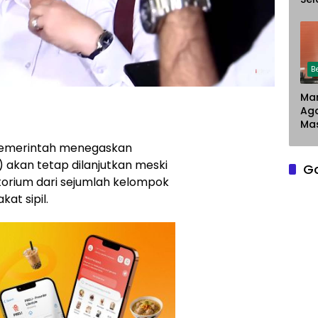
Chr
Sar
Du
Pe
La
B
Man
Ag
Mas
emerintah menegaskan
 akan tetap dilanjutkan meski
G
torium dari sejumlah kelompok
at sipil.