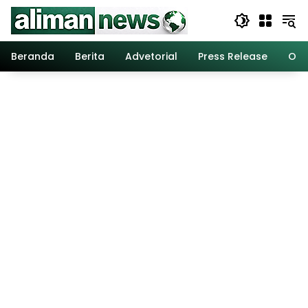
Langsung
ke
konten
Beranda
Berita
Advetorial
Press Release
Opi