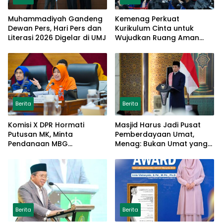
Muhammadiyah Gandeng
Kemenag Perkuat
Dewan Pers, Hari Pers dan
Kurikulum Cinta untuk
Literasi 2026 Digelar di UMJ
Wujudkan Ruang Aman
bagi Anak
Berita
Berita
Komisi X DPR Hormati
Masjid Harus Jadi Pusat
Putusan MK, Minta
Pemberdayaan Umat,
Pendanaan MBG
Menag: Bukan Umat yang
Dipisahkan Tanpa Ganggu
Memberdayakan Masjid
Pendidikan
Berita
Berita