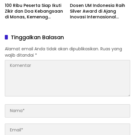
100 Ribu Peserta Siap Ikuti
Dosen UM Indonesia Raih
Zikir dan Doa Kebangsaan
Silver Award di Ajang
di Monas, Kemenag
Inovasi Internasional
Matangkan Persiapan
Malaysia Lewat Model
Parenting Berbasis Islamic
Tarbiyah
Tinggalkan Balasan
Alamat email Anda tidak akan dipublikasikan.
Ruas yang
wajib ditandai
*