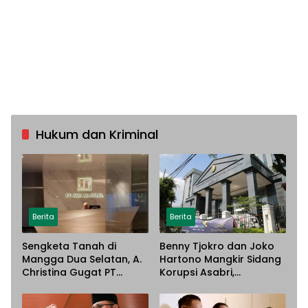
Hukum dan Kriminal
Berita
Berita
Sengketa Tanah di
Benny Tjokro dan Joko
Mangga Dua Selatan, A.
Hartono Mangkir Sidang
Christina Gugat PT
Korupsi Asabri,
Sarana Steel Atas
Terancam Dijemput
Dugaan Penyerobotan
Paksa