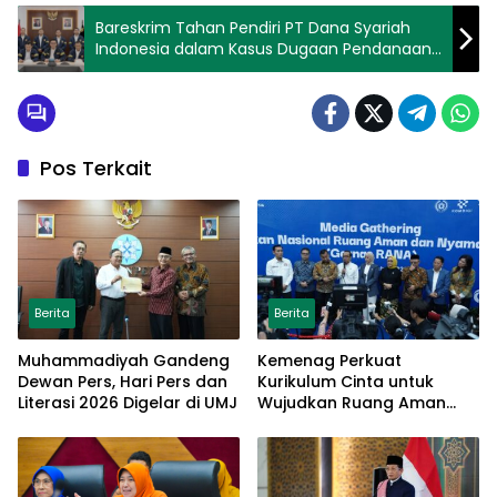
Bareskrim Tahan Pendiri PT Dana Syariah
Indonesia dalam Kasus Dugaan Pendanaan
Bermasalah
Pos Terkait
Berita
Berita
Muhammadiyah Gandeng
Kemenag Perkuat
Dewan Pers, Hari Pers dan
Kurikulum Cinta untuk
Literasi 2026 Digelar di UMJ
Wujudkan Ruang Aman
bagi Anak