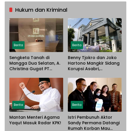
Hukum dan Kriminal
Berita
Berita
Sengketa Tanah di
Benny Tjokro dan Joko
Mangga Dua Selatan, A.
Hartono Mangkir Sidang
Christina Gugat PT
Korupsi Asabri,
Sarana Steel Atas
Terancam Dijemput
Dugaan Penyerobotan
Paksa
Lahan
Berita
Berita
Mantan Menteri Agama
Istri Pembunuh Aktor
Yaqut Masuk Radar KPK!
Sandy Permana Datangi
Rumah Korban Mau