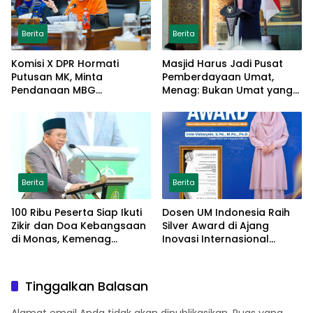
Berita
Berita
Komisi X DPR Hormati
Masjid Harus Jadi Pusat
Putusan MK, Minta
Pemberdayaan Umat,
Pendanaan MBG
Menag: Bukan Umat yang
Dipisahkan Tanpa Ganggu
Memberdayakan Masjid
Pendidikan
Berita
Berita
100 Ribu Peserta Siap Ikuti
Dosen UM Indonesia Raih
Zikir dan Doa Kebangsaan
Silver Award di Ajang
di Monas, Kemenag
Inovasi Internasional
Matangkan Persiapan
Malaysia Lewat Model
Parenting Berbasis Islamic
Tarbiyah
Tinggalkan Balasan