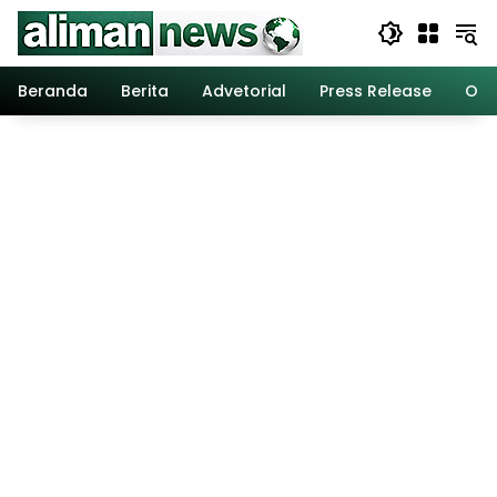
Langsung
ke
konten
Beranda
Berita
Advetorial
Press Release
Opi