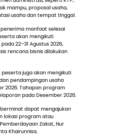
en administrasi, seperti KTP,
idak mampu, proposal usaha,
asi usaha dan tempat tinggal.
enerima manfaat selesai
eserta akan mengikuti
 pada 22–31 Agustus 2026,
s rencana bisnis dilakukan
 peserta juga akan mengikuti
n dan pendampingan usaha
er 2026. Tahapan program
pelaporan pada Desember 2026.
berminat dapat mengajukan
an lokasi program atau
 Pemberdayaan Zakat, Nur
nta Khairunnisa.