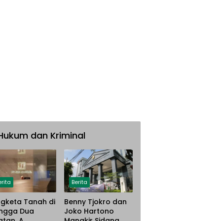
Hukum dan Kriminal
erita
Berita
gketa Tanah di
Benny Tjokro dan
ngga Dua
Joko Hartono
atan, A.
Mangkir Sidang