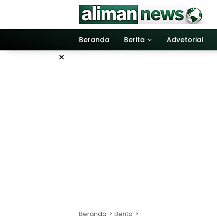
Langsung
ke
konten
Beranda
Berita
Advetorial
×
Beranda
Berita