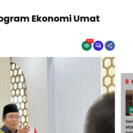
ogram Ekonomi Umat
305
B
Sen
Ma
Sel