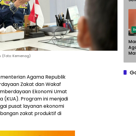
Chr
Sar
Du
Pe
La
B
Man
Ag
Mas
. (Foto: Kemenag)
G
menterian Agama Republik
rdayaan Zakat dan Wakaf
emberdayaan Ekonomi Umat
ma
(KUA). Program ini menjadi
gai pusat layanan ekonomi
angan zakat produktif di