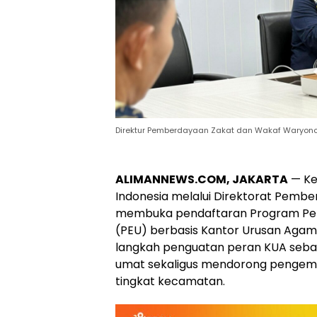
Direktur Pemberdayaan Zakat dan Wakaf Waryono
ALIMANNEWS.COM, JAKARTA
—
Ke
Indonesia
melalui Direktorat Pembe
membuka pendaftaran Program P
(PEU) berbasis
Kantor Urusan Aga
langkah penguatan peran KUA seba
umat sekaligus mendorong pengemb
tingkat kecamatan.