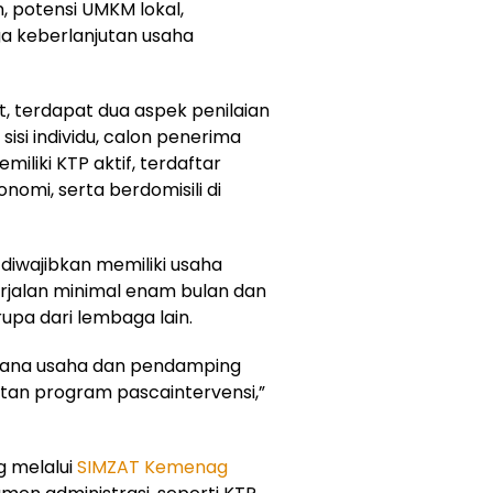
, potensi UMKM lokal,
a keberlanjutan usaha
 terdapat dua aspek penilaian
 sisi individu, calon penerima
iliki KTP aktif, terdaftar
onomi, serta berdomisili di
diwajibkan memiliki usaha
erjalan minimal enam bulan dan
pa dari lembaga lain.
cana usaha dan pendamping
tan program pascaintervensi,”
g melalui
SIMZAT Kemenag