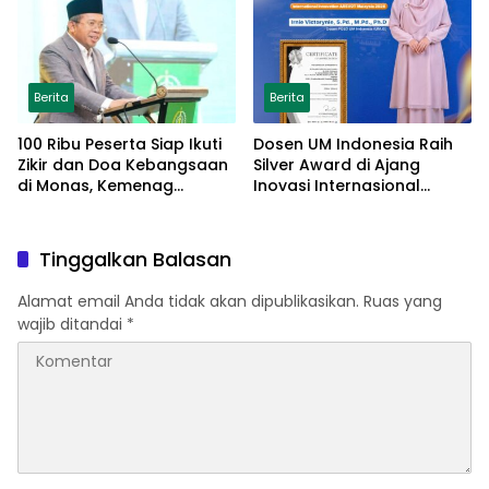
Berita
Berita
100 Ribu Peserta Siap Ikuti
Dosen UM Indonesia Raih
Zikir dan Doa Kebangsaan
Silver Award di Ajang
di Monas, Kemenag
Inovasi Internasional
Matangkan Persiapan
Malaysia Lewat Model
Parenting Berbasis Islamic
Tarbiyah
Tinggalkan Balasan
Alamat email Anda tidak akan dipublikasikan.
Ruas yang
wajib ditandai
*