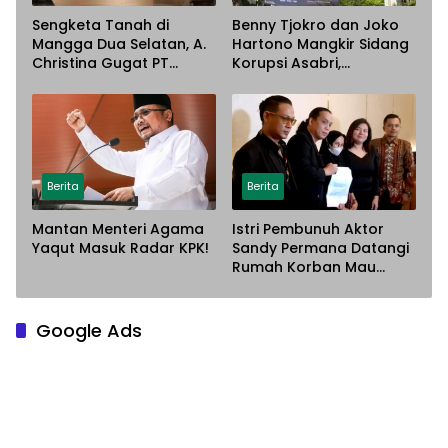
Sengketa Tanah di
Benny Tjokro dan Joko
Mangga Dua Selatan, A.
Hartono Mangkir Sidang
Christina Gugat PT
Korupsi Asabri,
Sarana Steel Atas
Terancam Dijemput
Dugaan Penyerobotan
Paksa
Lahan
Berita
Berita
Mantan Menteri Agama
Istri Pembunuh Aktor
Yaqut Masuk Radar KPK!
Sandy Permana Datangi
Rumah Korban Mau
Meminta Maaf
Google Ads