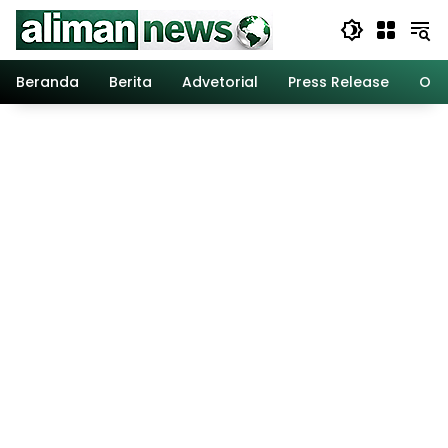
Langsung
ke
konten
Beranda
Berita
Advetorial
Press Release
Opi