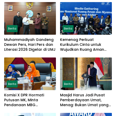
Berita
Berita
Muhammadiyah Gandeng
Kemenag Perkuat
Dewan Pers, Hari Pers dan
Kurikulum Cinta untuk
Literasi 2026 Digelar di UMJ
Wujudkan Ruang Aman
bagi Anak
Berita
Berita
Komisi X DPR Hormati
Masjid Harus Jadi Pusat
Putusan MK, Minta
Pemberdayaan Umat,
Pendanaan MBG
Menag: Bukan Umat yang
Dipisahkan Tanpa Ganggu
Memberdayakan Masjid
Pendidikan