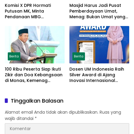
Komisi X DPR Hormati
Masjid Harus Jadi Pusat
Putusan MK, Minta
Pemberdayaan Umat,
Pendanaan MBG
Menag: Bukan Umat yang
Dipisahkan Tanpa Ganggu
Memberdayakan Masjid
Pendidikan
Berita
Berita
100 Ribu Peserta Siap Ikuti
Dosen UM Indonesia Raih
Zikir dan Doa Kebangsaan
Silver Award di Ajang
di Monas, Kemenag
Inovasi Internasional
Matangkan Persiapan
Malaysia Lewat Model
Parenting Berbasis Islamic
Tarbiyah
Tinggalkan Balasan
Alamat email Anda tidak akan dipublikasikan.
Ruas yang
wajib ditandai
*