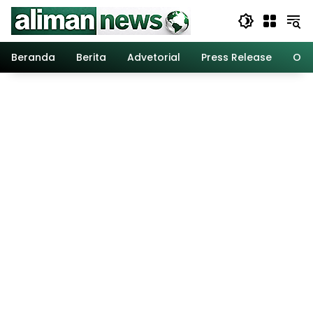
Langsung
ke
konten
Beranda
Berita
Advetorial
Press Release
Opi