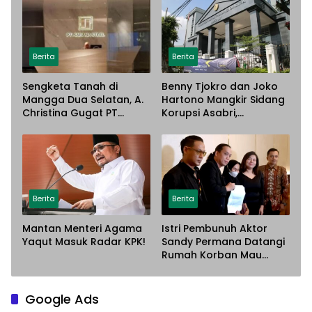
Berita
Berita
Sengketa Tanah di
Benny Tjokro dan Joko
Mangga Dua Selatan, A.
Hartono Mangkir Sidang
Christina Gugat PT
Korupsi Asabri,
Sarana Steel Atas
Terancam Dijemput
Dugaan Penyerobotan
Paksa
Lahan
Berita
Berita
Mantan Menteri Agama
Istri Pembunuh Aktor
Yaqut Masuk Radar KPK!
Sandy Permana Datangi
Rumah Korban Mau
Meminta Maaf
Google Ads