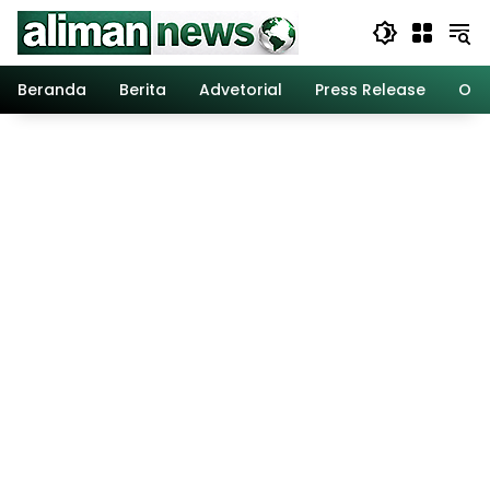
Langsung
ke
konten
Beranda
Berita
Advetorial
Press Release
Opi