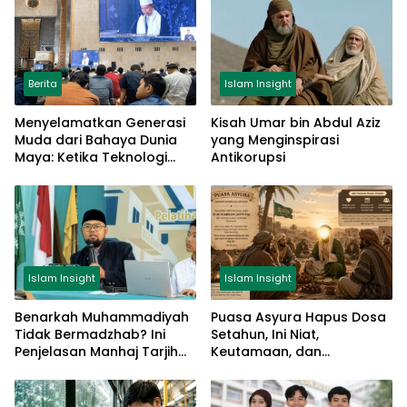
Berita
Islam Insight
Menyelamatkan Generasi
Kisah Umar bin Abdul Aziz
Muda dari Bahaya Dunia
yang Menginspirasi
Maya: Ketika Teknologi
Antikorupsi
Harus Dikendalikan oleh
Nilai Takwa
Islam Insight
Islam Insight
Benarkah Muhammadiyah
Puasa Asyura Hapus Dosa
Tidak Bermadzhab? Ini
Setahun, Ini Niat,
Penjelasan Manhaj Tarjih
Keutamaan, dan
dan Sikap terhadap Imam
Perbedaan Jadwal
Mazhab
Pelaksanaannya