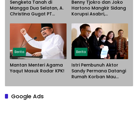
Sengketa Tanah di
Benny Tjokro dan Joko
Mangga Dua Selatan, A.
Hartono Mangkir Sidang
Christina Gugat PT
Korupsi Asabri,
Sarana Steel Atas
Terancam Dijemput
Dugaan Penyerobotan
Paksa
Lahan
Berita
Berita
Mantan Menteri Agama
Istri Pembunuh Aktor
Yaqut Masuk Radar KPK!
Sandy Permana Datangi
Rumah Korban Mau
Meminta Maaf
Google Ads