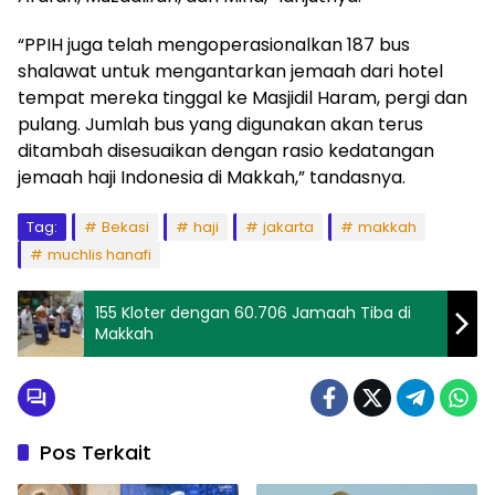
“PPIH juga telah mengoperasionalkan 187 bus
shalawat untuk mengantarkan jemaah dari hotel
tempat mereka tinggal ke Masjidil Haram, pergi dan
pulang. Jumlah bus yang digunakan akan terus
ditambah disesuaikan dengan rasio kedatangan
jemaah haji Indonesia di Makkah,” tandasnya.
Tag:
Bekasi
haji
jakarta
makkah
muchlis hanafi
155 Kloter dengan 60.706 Jamaah Tiba di
Makkah
Pos Terkait