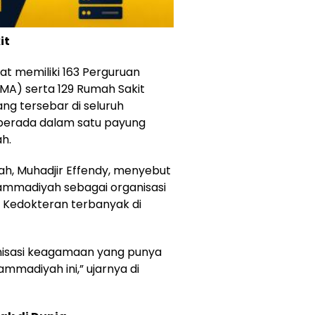
it
t memiliki 163 Perguruan
MA) serta 129 Rumah Sakit
g tersebar di seluruh
ut berada dalam satu payung
h.
ah,
Muhadjir Effendy
, menyebut
mmadiyah sebagai organisasi
 Kedokteran terbanyak di
rganisasi keagamaan yang punya
madiyah ini,” ujarnya di