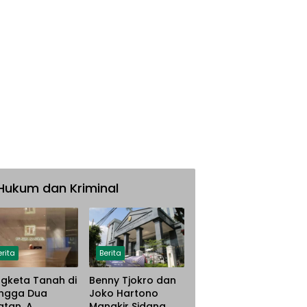
Hukum dan Kriminal
erita
Berita
gketa Tanah di
Benny Tjokro dan
ngga Dua
Joko Hartono
atan, A.
Mangkir Sidang