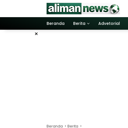
Langsung
ke
konten
Beranda
Berita
Advetorial
×
Beranda
Berita