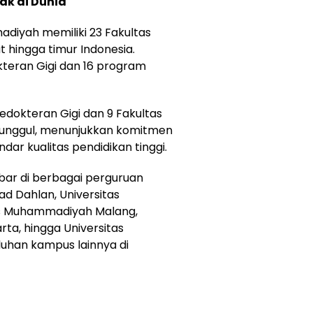
ak di Dunia
diyah memiliki 23 Fakultas
 hingga timur Indonesia.
kteran Gigi dan 16 program
Kedokteran Gigi dan 9 Fakultas
i unggul, menunjukkan komitmen
r kualitas pendidikan tinggi.
bar di berbagai perguruan
mad Dahlan
,
Universitas
as Muhammadiyah Malang
,
arta
, hingga
Universitas
uluhan kampus lainnya di