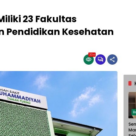
iki 23 Fakultas
n Pendidikan Kesehatan
304
B
Sen
Ma
Sel