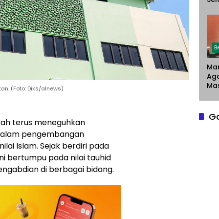
Chr
Sar
Du
Pe
La
B
Man
Ag
Mas
n. (Foto: Diks/alnews)
G
ah
terus meneguhkan
 dalam pengembangan
lai Islam. Sejak berdiri pada
ini bertumpu pada nilai tauhid
engabdian di berbagai bidang.