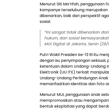
Menurut Siti Ma’rifah, penggunaan f
kampanye terselubung merupakan t
dibenarkan, baik dari perspektif 
sosial.
“Ini sangat tidak dibenarkan d
hukum, dan sosial kemasyarakatan
MUI Digital di Jakarta, Senin (29/
Putri Wakil Presiden ke-13 RI itu men
dengan isu penyimpangan seksual, 
ketentuan dalam Undang-Undang In
Elektronik (UU ITE) terkait manipulas
Undang-Undang Perlindungan Anak a
memanfaatkan identitas dan foto an
Menurut MUI, penggunaan anak seba
mempromosikan atau mengampanye
bentuk eksploitasi yang dapat be