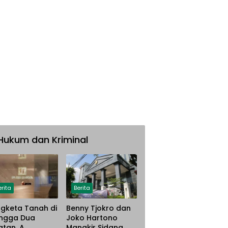
Hukum dan Kriminal
erita
Berita
gketa Tanah di
Benny Tjokro dan
ngga Dua
Joko Hartono
atan, A.
Mangkir Sidang