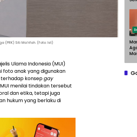
Chr
Sar
Du
Pe
La
B
Man
PRK) Siti Ma'rifah. (Foto: Ist)
Ag
Mas
jelis Ulama Indonesia (MUI)
 foto anak yang digunakan
G
 terhadap konsep
gay
 MUI menilai tindakan tersebut
al dan etika, tetapi juga
an hukum yang berlaku di