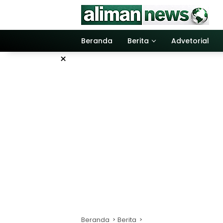
Langsung
ke
konten
Beranda
Berita
Advetorial
×
Beranda
Berita