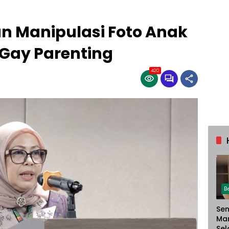
 Manipulasi Foto Anak
Gay Parenting
420
B
Sen
Ma
Sel