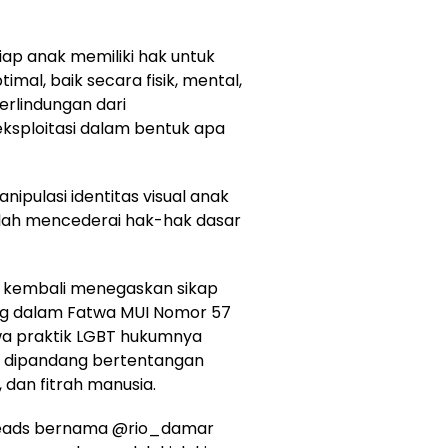
iap anak memiliki hak untuk
al, baik secara fisik, mental,
erlindungan dari
ksploitasi dalam bentuk apa
ipulasi identitas visual anak
telah mencederai hak-hak dasar
 kembali menegaskan sikap
ng dalam Fatwa MUI Nomor 57
a praktik LGBT hukumnya
a dipandang bertentangan
dan fitrah manusia.
hreads bernama @rio_damar