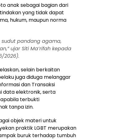
oto anak sebagai bagian dari
indakan yang tidak dapat
agama, hukum, maupun norma
ari sudut pandang agama,
,” ujar Siti Ma’rifah kepada
6/2026).
jelaskan, selain berkaitan
pelaku juga diduga melanggar
formasi dan Transaksi
i data elektronik, serta
pabila terbukti
ak tanpa izin.
gai objek materi untuk
kan praktik LGBT merupakan
rdampak buruk terhadap tumbuh