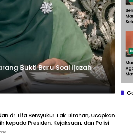
Sen
Ma
Sel
Chr
Sar
Du
Pe
La
B
Man
arang Bukti Baru Soal Ijazah
Ag
Mas
G
dan dr Tifa Bersyukur Tak Ditahan, Ucapkan
h kepada Presiden, Kejaksaan, dan Polisi
2026