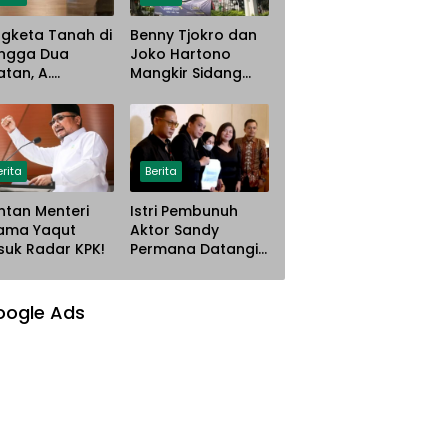
gketa Tanah di
Benny Tjokro dan
ngga Dua
Joko Hartono
atan, A.
Mangkir Sidang
istina Gugat PT
Korupsi Asabri,
ana Steel Atas
Terancam
gaan
Dijemput Paksa
nyerobotan
han
erita
Berita
tan Menteri
Istri Pembunuh
ama Yaqut
Aktor Sandy
uk Radar KPK!
Permana Datangi
Rumah Korban
Mau Meminta
Maaf
oogle Ads