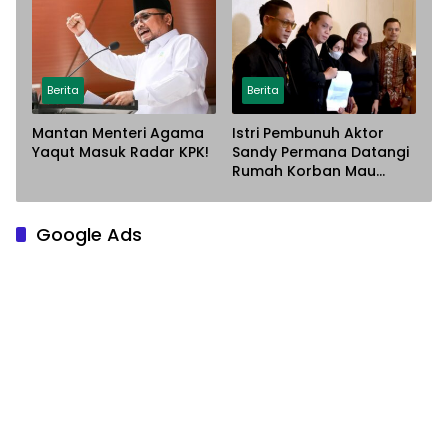
Dugaan Penyerobotan
Paksa
Lahan
Berita
Berita
Mantan Menteri Agama
Istri Pembunuh Aktor
Yaqut Masuk Radar KPK!
Sandy Permana Datangi
Rumah Korban Mau
Meminta Maaf
Google Ads