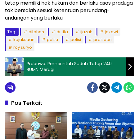
tetap memiliki hak hukum dan berlaku asas praduga
tak bersalah sesuai ketentuan perundang-
undangan yang berlaku.
Tag:
ditahan
dr tifa
ijazah
jokowi
kejaksaan
palsu
polisi
presiden
roy suryo
Prabowo: Pemerintah Sudah Tutup 240
BUMN Merugi
Pos Terkait