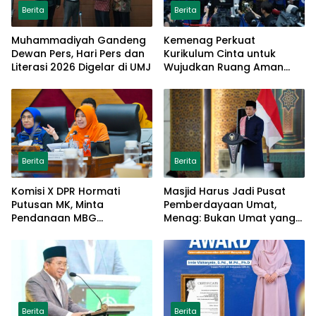
Berita
Berita
Muhammadiyah Gandeng
Kemenag Perkuat
Dewan Pers, Hari Pers dan
Kurikulum Cinta untuk
Literasi 2026 Digelar di UMJ
Wujudkan Ruang Aman
bagi Anak
Berita
Berita
Komisi X DPR Hormati
Masjid Harus Jadi Pusat
Putusan MK, Minta
Pemberdayaan Umat,
Pendanaan MBG
Menag: Bukan Umat yang
Dipisahkan Tanpa Ganggu
Memberdayakan Masjid
Pendidikan
Berita
Berita