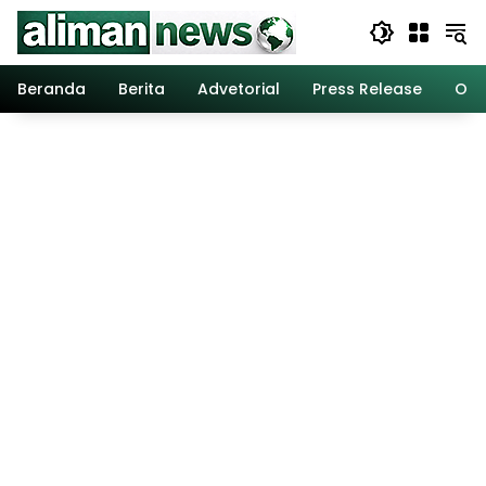
Langsung
ke
konten
Beranda
Berita
Advetorial
Press Release
Opi